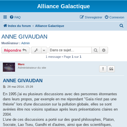
Alliance Galactique
FAQ
S’enregistrer
Connexion
R
Index du forum
Alliance Galactique
e
ANNE GIVAUDAN
c
Modérateur :
Admin
h
Rechercher
Recherche 
Répondre
e
1 message • Page
1
sur
1
r
Marc
c
Administrateur du site
h
ANNE GIVAUDAN
e
M
26 mai 2014, 15:26
r
e
s
En 1995 j'ai eu plusieurs discussions avec des personnes étonnantes
s
dans leurs propos, par exemple en me répondant "Gaïa n'est pas une
a
g
théorie" lors d'une discussion sur la pollution globale, elles se sont
e
avérées être nos voisins spatiaux après leurs présentations claires en
2004.
L'une de ces discussions a porté sur des grand philosophes, Platon,
Socrate, Lao Tseu, Gandhi et d'autres, ainsi que des scientifiques,