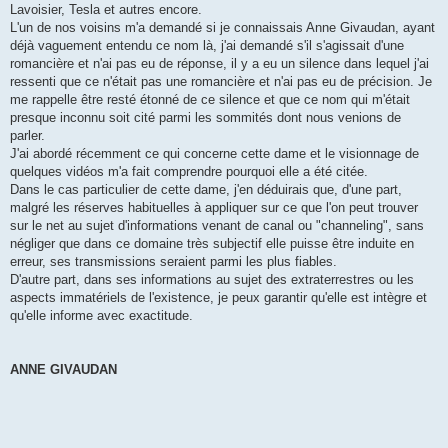
Lavoisier, Tesla et autres encore.
L'un de nos voisins m'a demandé si je connaissais Anne Givaudan, ayant
déjà vaguement entendu ce nom là, j'ai demandé s'il s'agissait d'une
romancière et n'ai pas eu de réponse, il y a eu un silence dans lequel j'ai
ressenti que ce n'était pas une romancière et n'ai pas eu de précision. Je
me rappelle être resté étonné de ce silence et que ce nom qui m'était
presque inconnu soit cité parmi les sommités dont nous venions de
parler.
J'ai abordé récemment ce qui concerne cette dame et le visionnage de
quelques vidéos m'a fait comprendre pourquoi elle a été citée.
Dans le cas particulier de cette dame, j'en déduirais que, d'une part,
malgré les réserves habituelles à appliquer sur ce que l'on peut trouver
sur le net au sujet d'informations venant de canal ou "channeling", sans
négliger que dans ce domaine très subjectif elle puisse être induite en
erreur, ses transmissions seraient parmi les plus fiables.
D'autre part, dans ses informations au sujet des extraterrestres ou les
aspects immatériels de l'existence, je peux garantir qu'elle est intègre et
qu'elle informe avec exactitude.
ANNE GIVAUDAN