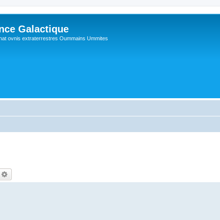
ance Galactique
hat ovnis extraterrestres Oummains Ummites
echercher
Recherche avancée