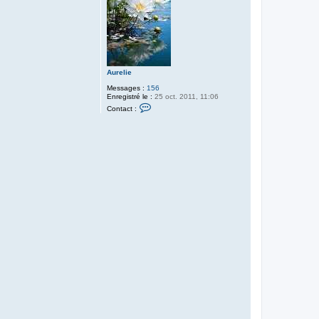
Aurelie
Messages :
156
Enregistré le :
25 oct. 2011, 11:06
C
Contact :
o
n
t
a
c
t
e
r
A
u
r
e
l
i
e