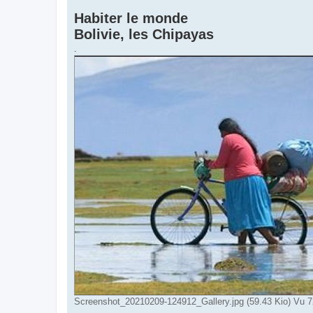
a
Habiter le monde
g
e
Bolivie, les Chipayas
.
Screenshot_20210209-124912_Gallery.jpg (59.43 Kio) Vu 7