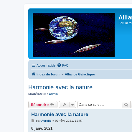
Alli
Forum tc
Accès rapide
FAQ
Index du forum
Alliance Galactique
Harmonie avec la nature
Modérateur :
Admin
R
Répondre
Harmonie avec la nature
M
par
Aurelie
»
09 févr. 2021, 12:57
e
s
8 janv. 2021
s