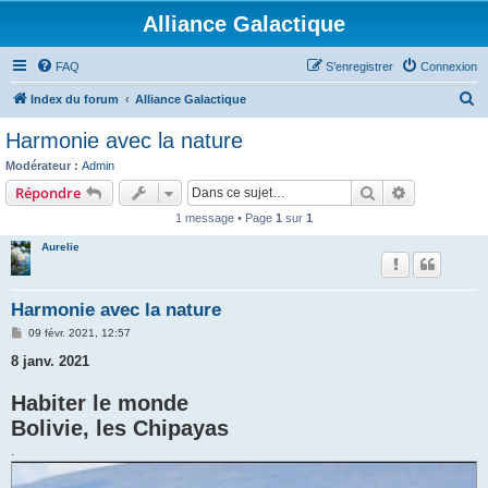
Alliance Galactique
FAQ
S’enregistrer
Connexion
R
Index du forum
Alliance Galactique
e
Harmonie avec la nature
c
Modérateur :
Admin
h
Rechercher
Recherche 
Répondre
e
1 message • Page
1
sur
1
r
Aurelie
c
h
Harmonie avec la nature
e
M
09 févr. 2021, 12:57
r
e
s
8 janv. 2021
s
a
Habiter le monde
g
e
Bolivie, les Chipayas
.