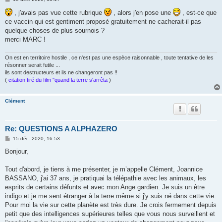
e
s
, j'avais pas vue cette rubrique
, alors j'en pose une
, est-ce que
s
ce vaccin qui est gentiment proposé gratuitement ne cacherait-il pas
a
g
quelque choses de plus sournois ?
e
merci MARC !
On est en territoire hostile , ce n'est pas une espèce raisonnable , toute tentative de les
résonner serait futile ...
ils sont destructeurs et ils ne changeront pas !!
(
citation tiré du film "quand la terre s'arrêta
)
Clément
Re: QUESTIONS A ALPHAZERO
M
15 déc. 2020, 16:53
e
s
Bonjour,
s
a
g
Tout d'abord, je tiens à me présenter, je m’appelle Clément, Joannice
e
BASSANO, j'ai 37 ans, je pratiquai la télépathie avec les animaux, les
esprits de certains défunts et avec mon Ange gardien. Je suis un être
indigo et je me sent étranger à la terre même si j'y suis né dans cette vie.
Pour moi la vie sur cette planète est très dure. Je crois fermement depuis
petit que des intelligences supérieures telles que vous nous surveillent et