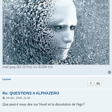
mail.jpeg (93.29 Kio) Vu 91188 fois
Laynor
Re: QUESTIONS A ALPHAZERO
M
09 déc. 2020, 21:32
e
s
Que peut-il nous dire sur l'éveil et la dissolution de l'égo?
s
a