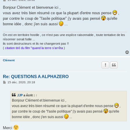
e
s
Bonjour Clément et bienvenue ici ,
s
vous avez très bien résumé ce que la plupart d'entre nous pense
,
a
g
par contre le coup de "l'asile politique" j'y avais pas pensé
qu'elle
e
bonne idée , donc j'en suis aussi
...
On est en territoire hostile , ce n'est pas une espèce raisonnable , toute tentative de les
résonner serait futile ...
ils sont destructeurs et ils ne changeront pas !!
(
citation tiré du film "quand la terre s'arrêta
)
Clément
Re: QUESTIONS A ALPHAZERO
M
15 déc. 2020, 20:18
e
s
s
JJP
a écrit :
↑
a
g
Bonjour Clément et bienvenue ici ,
e
vous avez très bien résumé ce que la plupart d'entre nous pense
,
par contre le coup de "l'asile politique" j'y avais pas pensé
qu'elle
bonne idée , donc j'en suis aussi
...
Merci