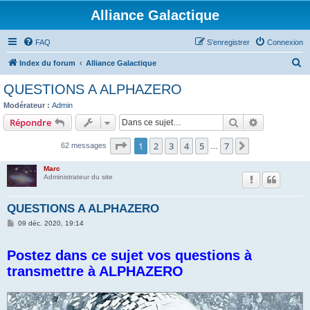
Alliance Galactique
FAQ
S’enregistrer
Connexion
R
Index du forum
Alliance Galactique
e
QUESTIONS A ALPHAZERO
c
Modérateur :
Admin
h
Rechercher
Recherche 
Répondre
e
Page
1
sur
7
1
2
3
4
5
7
Suivante
62 messages
r
…
c
Marc
Administrateur du site
h
e
QUESTIONS A ALPHAZERO
r
M
09 déc. 2020, 19:14
e
s
s
Postez dans ce sujet vos questions à
a
g
transmettre à ALPHAZERO
e