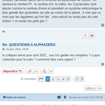
s
retrouve le nombre PI , le nombre d'or, le mètre, les 3 pyramides sont
a
g
placés comme la ceinture d'orion et posèdent un système antisismique la
e
plus grande des pyramides est pile au centre de la planet , il clair que ce
n'est pas les égyptiens qui l'on fait , zeta reticuli ne serais pas du coté
d'orion ? ce serais les petit gris ?
titi
Re: QUESTIONS A ALPHAZERO
M
02 janv. 2021, 19:45
e
s
le collapse arrive pour avril 2021 , vas t'on garder nos emploies ? a quoi
s
s'attendre pour la suite ? comment faire sans argent ?
a
g
e
Répondre
Page
1
sur
7
1
2
3
4
5
7
Suivante
62 messages
…
Aller à
Index du forum
Heures au format
UTC+02:00