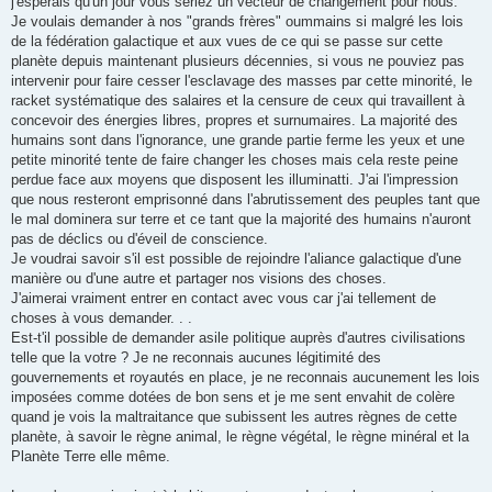
j'espérais qu'un jour vous seriez un vecteur de changement pour nous.
Je voulais demander à nos "grands frères" oummains si malgré les lois
de la fédération galactique et aux vues de ce qui se passe sur cette
planète depuis maintenant plusieurs décennies, si vous ne pouviez pas
intervenir pour faire cesser l'esclavage des masses par cette minorité, le
racket systématique des salaires et la censure de ceux qui travaillent à
concevoir des énergies libres, propres et surnumaires. La majorité des
humains sont dans l'ignorance, une grande partie ferme les yeux et une
petite minorité tente de faire changer les choses mais cela reste peine
perdue face aux moyens que disposent les illuminatti. J'ai l'impression
que nous resteront emprisonné dans l'abrutissement des peuples tant que
le mal dominera sur terre et ce tant que la majorité des humains n'auront
pas de déclics ou d'éveil de conscience.
Je voudrai savoir s'il est possible de rejoindre l'aliance galactique d'une
manière ou d'une autre et partager nos visions des choses.
J'aimerai vraiment entrer en contact avec vous car j'ai tellement de
choses à vous demander. . .
Est-t'il possible de demander asile politique auprès d'autres civilisations
telle que la votre ? Je ne reconnais aucunes légitimité des
gouvernements et royautés en place, je ne reconnais aucunement les lois
imposées comme dotées de bon sens et je me sent envahit de colère
quand je vois la maltraitance que subissent les autres règnes de cette
planète, à savoir le règne animal, le règne végétal, le règne minéral et la
Planète Terre elle même.