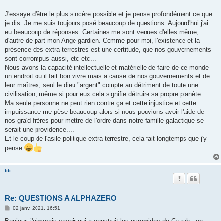
J'essaye d'être le plus sincère possible et je pense profondément ce que
je dis. Je me suis toujours posé beaucoup de questions. Aujourd'hui j'ai
eu beaucoup de réponses. Certaines me sont venues d'elles même,
d'autre de part mon Ange gardien. Comme pour moi, l'existence et la
présence des extra-terrestres est une certitude, que nos gouvernements
sont corrompus aussi, etc etc...
Nous avons la capacité intellectuelle et matérielle de faire de ce monde
un endroit où il fait bon vivre mais à cause de nos gouvernements et de
leur maîtres, seul le dieu "argent" compte au détriment de toute une
civilisation, même si pour eux cela signifie détruire sa propre planète.
Ma seule personne ne peut rien contre ça et cette injustice et cette
impuissance me pèse beaucoup alors si nous pouvions avoir l'aide de
nos gra'd frères pour mettre de l'ordre dans notre famille galactique se
serait une providence....
Et le coup de l'asile politique extra terrestre, cela fait longtemps que j'y
pense
titi
Re: QUESTIONS A ALPHAZERO
M
02 janv. 2021, 16:51
e
s
Bonjour, j'aimerais savoir qui a construit les pyramides de Gyzeh , on