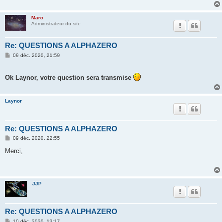
g
e
Marc
Administrateur du site
Re: QUESTIONS A ALPHAZERO
M
09 déc. 2020, 21:59
e
s
s
Ok Laynor, votre question sera transmise
a
g
e
Laynor
Re: QUESTIONS A ALPHAZERO
M
09 déc. 2020, 22:55
e
s
Merci,
s
a
g
e
JJP
Re: QUESTIONS A ALPHAZERO
M
10 déc. 2020, 13:17