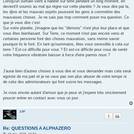
Lorsqu'un oumain vient à habiter sur terre pendant un long moment, en
devient'il soumis au mal qui règne sur cette planète ? Je veux dire par la,
les djins et les mauvais esprits poussent les gens à commettre des
mauvaises choses. Je ne sais pas trop comment poser ma question. Ce
que je veux dire c'est:
Sur votre planète, j'imagine que les "démons" n'ont plus leur place et que
vous êtes bienfaisant. Sur Terre, ce moment n'est pas encore venu et
certaines personne font des choses mauvaises, sans meme savoir
pourquoi ils le font. En tant qu'oummains, êtes vous senssible à cela sur
terre ? Est-ce difficille pour vous ? Et est-ce difficile pour vous de sentir
votre fréquence vibratoire baisser à force d'etre parmis nous ?
J'aurai bien d'autres choses à vous dire et vous demander mais cela serai
egoiste de ma part et je ne veux pas non plus abuser de votre temps ni
de celui des adminisrateurs qui font suivre les messages.
Je vous envoie autant d'amour que je peux et j'espere très sincèrement
pouvoir entrer en contact avec vous un jour .
JJP
Re: QUESTIONS A ALPHAZERO
M
15 déc. 2020, 19:02