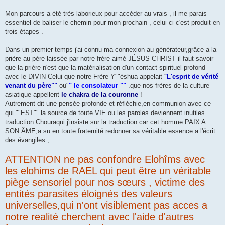
Mon parcours a été très laborieux pour accéder au vrais , il me parais
essentiel de baliser le chemin pour mon prochain , celui ci c'est produit en
trois étapes .
Dans un premier temps j'ai connu ma connexion au générateur,grâce a la
prière au père laissée par notre frère aimé JÉSUS CHRIST il faut savoir
que la prière n'est que la matérialisation d'un contact spirituel profond
avec le DIVIN Celui que notre Frère Y""éshua appelait '
'L'esprit de vérité
venant du père""
ou"
" le consolateur ""
.que nos frères de la culture
asiatique appellent
le chakra de la couronne
!
Autrement dit une pensée profonde et réfléchie,en communion avec ce
qui ""EST"" la source de toute VIE ou les paroles deviennent inutiles.
traduction Chouraqui j'insiste sur la traduction car cet homme PAIX A
SON ÂME,a su en toute fraternité redonner sa véritable essence a l'écrit
des évangiles ,
ATTENTION ne pas confondre Elohîms avec
les elohims de RAEL qui peut être un véritable
piège sensoriel pour nos sœurs , victime des
entités parasites éloignés des valeurs
universelles,qui n'ont visiblement pas acces a
notre realité cherchent avec l'aide d'autres