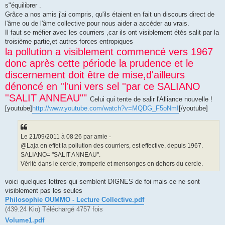
s"équilibrer .
Grâce a nos amis j'ai compris, qu'ils étaient en fait un discours direct de
l'âme ou de l'âme collective pour nous aider a accéder au vrais.
Il faut se méfier avec les courriers ,car ils ont visiblement étés salit par la
troisième partie,et autres forces entropiques
la pollution a visiblement commencé vers 1967
donc après cette période la prudence et le
discernement doit être de mise,d'ailleurs
dénoncé en ''l'uni vers sel ''par ce SALIANO
''SALIT ANNEAU""
Celui qui tente de salir l'Alliance nouvelle !
[youtube]
http://www.youtube.com/watch?v=MQDG_F5oNmI
[/youtube]
Le 21/09/2011 à 08:26 par amie -
@Laja en effet la pollution des courriers, est effective, depuis 1967.
SALIANO= "SALIT ANNEAU".
Vérité dans le cercle, tromperie et mensonges en dehors du cercle.
voici quelques lettres qui semblent DIGNES de foi mais ce ne sont
visiblement pas les seules
Philosophie OUMMO - Lecture Collective.pdf
(439.24 Kio) Téléchargé 4757 fois
Volume1.pdf