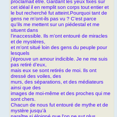
proclamait être. Gardant les yeux fixés sur
cet idéal il en remplit son corps tout entier et
le but recherché fut atteint.Pourquoi tant de
gens ne m’ont-ils pas vu ? C’est parce
qu’ils me mettent sur un piédestal et me
situent dans
l’inaccessible. Ils m’ont entouré de miracles
et de mystères,
et m’ont situé loin des gens du peuple pour
lesquels
j’éprouve un amour indicible. Je ne me suis
pas retiré d’eux,
mais eux se sont retirés de moi. Ils ont
dressé des voiles, des
murs, des séparations, et des médiateurs
ainsi que des
images de moi-même et des proches qui me
sont chers.
Chacun de nous fut entouré de mythe et de
mystère jusqu’à
paraître si éloigné que l’on ne sut plus