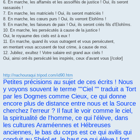
6. En marche, les affamés et les assoiffés de justice ! Oui, ils seront
rassasiés !
7. En marche, les matriciels ! Oui, ils seront matriciés !
8. En marche, les cœurs purs ! Oui, ils verront Elohîms !
9. En marche, les faiseurs de paix ! Oui, ils seront criés fils d’Elohîms.
10. En marche, les persécutés à cause de la justice !
Oui, le royaume des ciels est à eux !
11. En marche, quand ils vous outragent et vous persécutent,
en mentant vous accusent de tout crime, à cause de moi.
12. Jubilez, exultez ! Votre salaire est grand aux ciels !
Oui, ainsi ont-ils persécuté les inspirés, ceux d’avant vous [/color]
http://nachouraqui.tripod.com/id90.htm
Petites précisions au sujet de ces écrits ! Nous
y voyons souvent le terme ""Ciel "" traduit a Tort
par les Dogmes comme Cieux, ce qui donne
encore plus de distance entre nous et la Source
cherchez l'erreur ? Il faut le voir comme le ciel,
la spiritualité de l'homme, ce qui l'élève, dans
les cultures Araméennes et Hébreuses
anciennes, le bas du corps est ce qui avilis qui
conduit au Shéol et, le haut ce qui élève ! fort