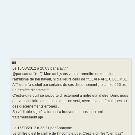
Le 15/03/2012 à 20:03 par aja777
@par samuel'(*_*)' Mon ami ,sans vouloir remettre en question
l'altruisme de ton travail, ni d'ailleurs celui de ""GEAI RARE COLOMBE
A""" qui m'a séduit par certains de ses discernement , le chiffre 666 est
un ""chiffre d'homme"""
C’est-à-dire qu'il se rapporte directement a notre état d’être. Donc nous
pouvons lui faire dire tout ce que l'on veut, avec les mathématiques ou
des discernements erronés .
Sa véritable signification est a trouver en nous mon ami
fraternellement aja
Le 15/03/2012 à 23:21 par Anonyme
Le chiffre 6 est le chiffre de l'incomplétude. C'est le chiffre "d'en bas"...