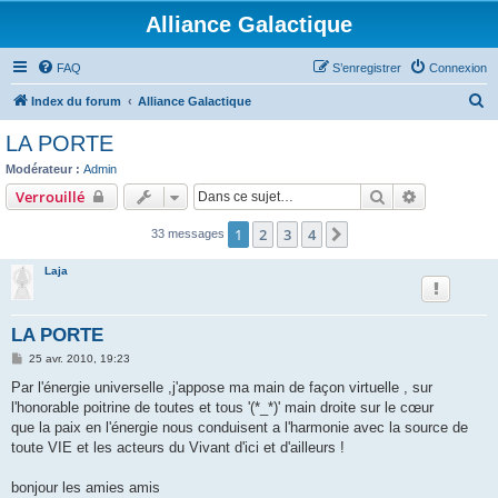
Alliance Galactique
FAQ
S’enregistrer
Connexion
R
Index du forum
Alliance Galactique
e
LA PORTE
c
Modérateur :
Admin
h
Rechercher
Recherche 
Verrouillé
e
1
2
3
4
Suivante
33 messages
r
c
Laja
h
e
LA PORTE
r
M
25 avr. 2010, 19:23
e
s
Par l'énergie universelle ,j'appose ma main de façon virtuelle , sur
s
l'honorable poitrine de toutes et tous '(*_*)' main droite sur le cœur
a
g
que la paix en l'énergie nous conduisent a l'harmonie avec la source de
e
toute VIE et les acteurs du Vivant d'ici et d'ailleurs !
bonjour les amies amis