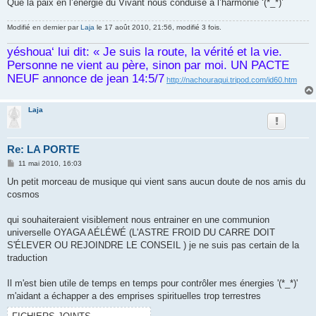
Que la paix en l’énergie du Vivant nous conduise a l’harmonie ‘(*_*)’
Modifié en dernier par
Laja
le 17 août 2010, 21:56, modifié 3 fois.
yéshoua‘ lui dit: « Je suis la route, la vérité et la vie.
Personne ne vient au père, sinon par moi. UN PACTE
NEUF annonce de jean 14:5/7
http://nachouraqui.tripod.com/id60.htm
Laja
Re: LA PORTE
M
11 mai 2010, 16:03
e
s
Un petit morceau de musique qui vient sans aucun doute de nos amis du
s
cosmos
a
g
e
qui souhaiteraient visiblement nous entrainer en une communion
universelle OYAGA AÉLÉWÉ (L'ASTRE FROID DU CARRE DOIT
S'ÉLEVER OU REJOINDRE LE CONSEIL ) je ne suis pas certain de la
traduction
Il m'est bien utile de temps en temps pour contrôler mes énergies '(*_*)'
m'aidant a échapper a des emprises spirituelles trop terrestres