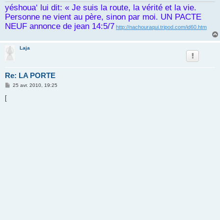
yéshoua‘ lui dit: « Je suis la route, la vérité et la vie.
Personne ne vient au père, sinon par moi. UN PACTE
NEUF annonce de jean 14:5/7
http://nachouraqui.tripod.com/id60.htm
Laja
Re: LA PORTE
M
25 avr. 2010, 19:25
e
s
[
s
a
g
e