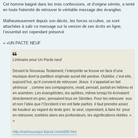
Cet homme baigné dans les trois confessions, et d’origine sémite, a tenté
en toute fraternité de retrouver le véritable message des évangiles.
Malheureusement depuis son décès, les forces occultes, se sont
attachées à salir ce message sur la version de ses écrits en ligne,
l’essentiel est cependant préservé
« «UN PACTE NEUF
Liminaire pour Un Pacte neuf
Devant le Nouveau Testament, l’interprète se trouve en face d’une
musique dont la partition originale aurait été perdue. Oubliée, c’est elle,
aujourd’hui, qu’il convient de retrouver. Jésus ­ il s’appelait en fait
yéshoua‘ ­ , comme ses compagnons, vivait, pensait, parlait en hébreu et
en araméen. Les évangélistes, les apôtres, même lorsqu’ils écrivaient
directement en grec, pensaient tous en Sémites. Pour les retrouver ­ eux
et non l’idée que l’Occident s’en est faite parfois ­ il faut prendre assez
de hauteur au regard du texte grec ­ le seul, cependant, à faire foi ­ pour
en retrouver, scellées dans ses profondeurs, les significations réelles. »
»
http://nachouraqui.tripod.com/id90.htm