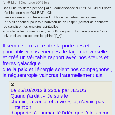
(3.79 Mio) Téléchargé 5049 fois
Dans une troisième période j"ai eu connaissance du KYBALION qui porte
très bien son nom QUI BAT LION ,
merci encore a mon frère aimé ÉPYR de ce cadeau somptueux.
Cet outil essentiel pour tout nouveau né en l'esprit ,permet de connaitre
,de canaliser nos énergies spirituelles
en sorte de les domestiquer , le LION fougueux doit faire place a l"être
universel un peu comme le sphinx '(*_*)'
Il semble être a ce titre la porte des étoiles ,
pour utiliser nos énergies de façon universelle
et créé un véritable rapport avec nos sœurs et
frères galactique
que la paix et l'énergie soient nos compagnons ,
la néguentropie vaincras fraternellement aja
Le 25/10/2012 à 23:09 par JÉSUS
Quand j’ai dit : « Je suis le
chemin, la vérité, et la vie », je, n’avais pas
l’intention
d’apporter à l’humanité l’idée que j’étais à moi