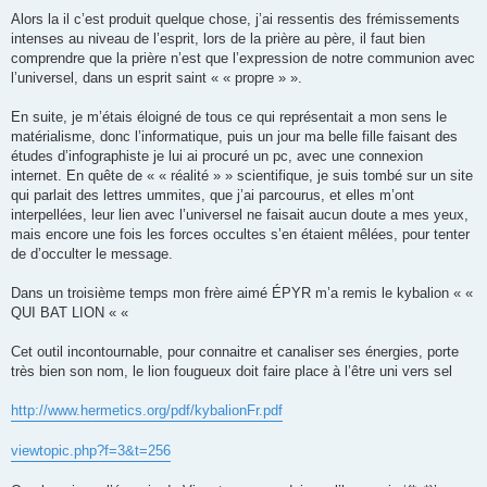
Alors la il c’est produit quelque chose, j’ai ressentis des frémissements
intenses au niveau de l’esprit, lors de la prière au père, il faut bien
comprendre que la prière n’est que l’expression de notre communion avec
l’universel, dans un esprit saint « « propre » ».
En suite, je m’étais éloigné de tous ce qui représentait a mon sens le
matérialisme, donc l’informatique, puis un jour ma belle fille faisant des
études d’infographiste je lui ai procuré un pc, avec une connexion
internet. En quête de « « réalité » » scientifique, je suis tombé sur un site
qui parlait des lettres ummites, que j’ai parcourus, et elles m’ont
interpellées, leur lien avec l’universel ne faisait aucun doute a mes yeux,
mais encore une fois les forces occultes s’en étaient mêlées, pour tenter
de d’occulter le message.
Dans un troisième temps mon frère aimé ÉPYR m’a remis le kybalion « «
QUI BAT LION « «
Cet outil incontournable, pour connaitre et canaliser ses énergies, porte
très bien son nom, le lion fougueux doit faire place à l’être uni vers sel
http://www.hermetics.org/pdf/kybalionFr.pdf
viewtopic.php?f=3&t=256