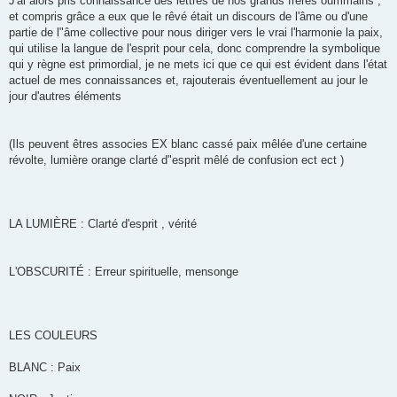
J'ai alors pris connaissance des lettres de nos grands frères oummains ,
et compris grâce a eux que le rêvé était un discours de l'âme ou d'une
partie de l"âme collective pour nous diriger vers le vrai l'harmonie la paix,
qui utilise la langue de l'esprit pour cela, donc comprendre la symbolique
qui y règne est primordial, je ne mets ici que ce qui est évident dans l'état
actuel de mes connaissances et, rajouterais éventuellement au jour le
jour d'autres éléments
(Ils peuvent êtres associes EX blanc cassé paix mêlée d'une certaine
révolte, lumière orange clarté d"esprit mêlé de confusion ect ect )
LA LUMIÈRE : Clarté d'esprit , vérité
L'OBSCURITÉ : Erreur spirituelle, mensonge
LES COULEURS
BLANC : Paix