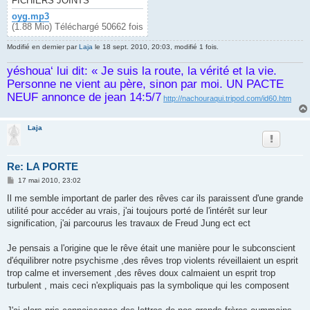
FICHIERS JOINTS
oyg.mp3
(1.88 Mio) Téléchargé 50662 fois
Modifié en dernier par
Laja
le 18 sept. 2010, 20:03, modifié 1 fois.
yéshoua‘ lui dit: « Je suis la route, la vérité et la vie.
Personne ne vient au père, sinon par moi. UN PACTE
NEUF annonce de jean 14:5/7
http://nachouraqui.tripod.com/id60.htm
Laja
Re: LA PORTE
M
17 mai 2010, 23:02
e
s
Il me semble important de parler des rêves car ils paraissent d'une grande
s
utilité pour accéder au vrais, j'ai toujours porté de l'intérêt sur leur
a
g
signification, j'ai parcourus les travaux de Freud Jung ect ect
e
Je pensais a l'origine que le rêve était une manière pour le subconscient
d'équilibrer notre psychisme ,des rêves trop violents réveillaient un esprit
trop calme et inversement ,des rêves doux calmaient un esprit trop
turbulent , mais ceci n'expliquais pas la symbolique qui les composent