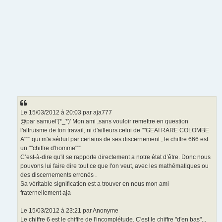
Le 15/03/2012 à 20:03 par aja777
@par samuel'(*_*)' Mon ami ,sans vouloir remettre en question
l'altruisme de ton travail, ni d'ailleurs celui de ""GEAI RARE COLOMBE
A""" qui m'a séduit par certains de ses discernement , le chiffre 666 est
un ""chiffre d'homme"""
C’est-à-dire qu'il se rapporte directement a notre état d’être. Donc nous
pouvons lui faire dire tout ce que l'on veut, avec les mathématiques ou
des discernements erronés .
Sa véritable signification est a trouver en nous mon ami
fraternellement aja
Le 15/03/2012 à 23:21 par Anonyme
Le chiffre 6 est le chiffre de l'incomplétude. C'est le chiffre "d'en bas"...