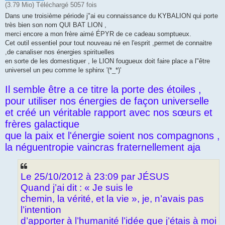
(3.79 Mio) Téléchargé 5057 fois
Dans une troisième période j"ai eu connaissance du KYBALION qui porte
très bien son nom QUI BAT LION ,
merci encore a mon frère aimé ÉPYR de ce cadeau somptueux.
Cet outil essentiel pour tout nouveau né en l'esprit ,permet de connaitre
,de canaliser nos énergies spirituelles
en sorte de les domestiquer , le LION fougueux doit faire place a l"être
universel un peu comme le sphinx '(*_*)'
Il semble être a ce titre la porte des étoiles ,
pour utiliser nos énergies de façon universelle
et créé un véritable rapport avec nos sœurs et
frères galactique
que la paix et l'énergie soient nos compagnons ,
la néguentropie vaincras fraternellement aja
Le 25/10/2012 à 23:09 par JÉSUS
Quand j’ai dit : « Je suis le
chemin, la vérité, et la vie », je, n’avais pas
l’intention
d’apporter à l’humanité l’idée que j’étais à moi