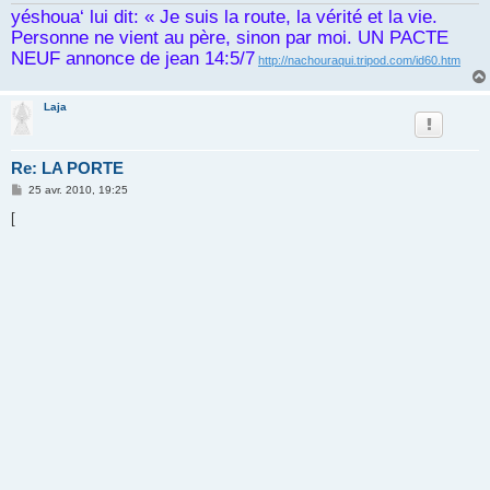
yéshoua‘ lui dit: « Je suis la route, la vérité et la vie.
Personne ne vient au père, sinon par moi. UN PACTE
NEUF annonce de jean 14:5/7
http://nachouraqui.tripod.com/id60.htm
Laja
Re: LA PORTE
M
25 avr. 2010, 19:25
e
s
[
s
a
g
e