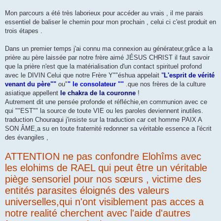
Mon parcours a été très laborieux pour accéder au vrais , il me parais
essentiel de baliser le chemin pour mon prochain , celui ci c'est produit en
trois étapes .
Dans un premier temps j'ai connu ma connexion au générateur,grâce a la
prière au père laissée par notre frère aimé JÉSUS CHRIST il faut savoir
que la prière n'est que la matérialisation d'un contact spirituel profond
avec le DIVIN Celui que notre Frère Y""éshua appelait '
'L'esprit de vérité
venant du père""
ou"
" le consolateur ""
.que nos frères de la culture
asiatique appellent
le chakra de la couronne
!
Autrement dit une pensée profonde et réfléchie,en communion avec ce
qui ""EST"" la source de toute VIE ou les paroles deviennent inutiles.
traduction Chouraqui j'insiste sur la traduction car cet homme PAIX A
SON ÂME,a su en toute fraternité redonner sa véritable essence a l'écrit
des évangiles ,
ATTENTION ne pas confondre Elohîms avec
les elohims de RAEL qui peut être un véritable
piège sensoriel pour nos sœurs , victime des
entités parasites éloignés des valeurs
universelles,qui n'ont visiblement pas acces a
notre realité cherchent avec l'aide d'autres