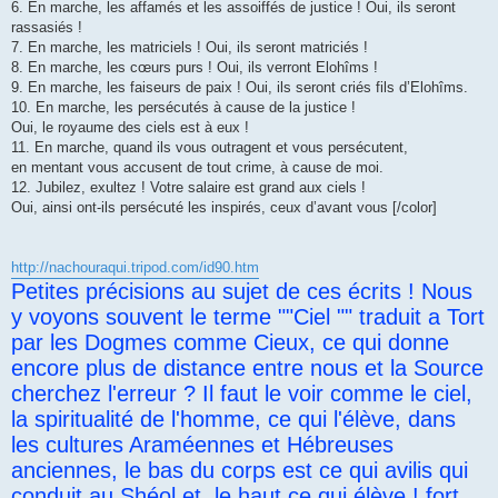
6. En marche, les affamés et les assoiffés de justice ! Oui, ils seront
rassasiés !
7. En marche, les matriciels ! Oui, ils seront matriciés !
8. En marche, les cœurs purs ! Oui, ils verront Elohîms !
9. En marche, les faiseurs de paix ! Oui, ils seront criés fils d’Elohîms.
10. En marche, les persécutés à cause de la justice !
Oui, le royaume des ciels est à eux !
11. En marche, quand ils vous outragent et vous persécutent,
en mentant vous accusent de tout crime, à cause de moi.
12. Jubilez, exultez ! Votre salaire est grand aux ciels !
Oui, ainsi ont-ils persécuté les inspirés, ceux d’avant vous [/color]
http://nachouraqui.tripod.com/id90.htm
Petites précisions au sujet de ces écrits ! Nous
y voyons souvent le terme ""Ciel "" traduit a Tort
par les Dogmes comme Cieux, ce qui donne
encore plus de distance entre nous et la Source
cherchez l'erreur ? Il faut le voir comme le ciel,
la spiritualité de l'homme, ce qui l'élève, dans
les cultures Araméennes et Hébreuses
anciennes, le bas du corps est ce qui avilis qui
conduit au Shéol et, le haut ce qui élève ! fort