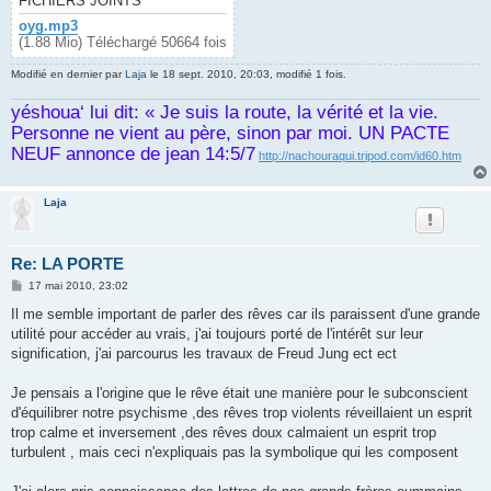
FICHIERS JOINTS
oyg.mp3
(1.88 Mio) Téléchargé 50664 fois
Modifié en dernier par
Laja
le 18 sept. 2010, 20:03, modifié 1 fois.
yéshoua‘ lui dit: « Je suis la route, la vérité et la vie.
Personne ne vient au père, sinon par moi. UN PACTE
NEUF annonce de jean 14:5/7
http://nachouraqui.tripod.com/id60.htm
Laja
Re: LA PORTE
M
17 mai 2010, 23:02
e
s
Il me semble important de parler des rêves car ils paraissent d'une grande
s
utilité pour accéder au vrais, j'ai toujours porté de l'intérêt sur leur
a
g
signification, j'ai parcourus les travaux de Freud Jung ect ect
e
Je pensais a l'origine que le rêve était une manière pour le subconscient
d'équilibrer notre psychisme ,des rêves trop violents réveillaient un esprit
trop calme et inversement ,des rêves doux calmaient un esprit trop
turbulent , mais ceci n'expliquais pas la symbolique qui les composent