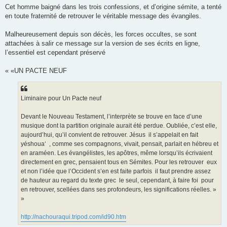
Cet homme baigné dans les trois confessions, et d’origine sémite, a tenté
en toute fraternité de retrouver le véritable message des évangiles.
Malheureusement depuis son décès, les forces occultes, se sont
attachées à salir ce message sur la version de ses écrits en ligne,
l’essentiel est cependant préservé
« «UN PACTE NEUF
Liminaire pour Un Pacte neuf
Devant le Nouveau Testament, l’interprète se trouve en face d’une
musique dont la partition originale aurait été perdue. Oubliée, c’est elle,
aujourd’hui, qu’il convient de retrouver. Jésus ­ il s’appelait en fait
yéshoua‘ ­ , comme ses compagnons, vivait, pensait, parlait en hébreu et
en araméen. Les évangélistes, les apôtres, même lorsqu’ils écrivaient
directement en grec, pensaient tous en Sémites. Pour les retrouver ­ eux
et non l’idée que l’Occident s’en est faite parfois ­ il faut prendre assez
de hauteur au regard du texte grec ­ le seul, cependant, à faire foi ­ pour
en retrouver, scellées dans ses profondeurs, les significations réelles. »
»
http://nachouraqui.tripod.com/id90.htm