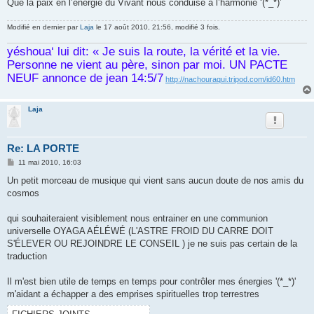
Que la paix en l’énergie du Vivant nous conduise a l’harmonie ‘(*_*)’
Modifié en dernier par
Laja
le 17 août 2010, 21:56, modifié 3 fois.
yéshoua‘ lui dit: « Je suis la route, la vérité et la vie.
Personne ne vient au père, sinon par moi. UN PACTE
NEUF annonce de jean 14:5/7
http://nachouraqui.tripod.com/id60.htm
Laja
Re: LA PORTE
M
11 mai 2010, 16:03
e
s
Un petit morceau de musique qui vient sans aucun doute de nos amis du
s
cosmos
a
g
e
qui souhaiteraient visiblement nous entrainer en une communion
universelle OYAGA AÉLÉWÉ (L'ASTRE FROID DU CARRE DOIT
S'ÉLEVER OU REJOINDRE LE CONSEIL ) je ne suis pas certain de la
traduction
Il m'est bien utile de temps en temps pour contrôler mes énergies '(*_*)'
m'aidant a échapper a des emprises spirituelles trop terrestres