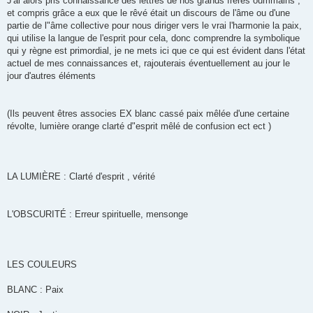
J'ai alors pris connaissance des lettres de nos grands frères oummains ,
et compris grâce a eux que le rêvé était un discours de l'âme ou d'une
partie de l"âme collective pour nous diriger vers le vrai l'harmonie la paix,
qui utilise la langue de l'esprit pour cela, donc comprendre la symbolique
qui y règne est primordial, je ne mets ici que ce qui est évident dans l'état
actuel de mes connaissances et, rajouterais éventuellement au jour le
jour d'autres éléments
(Ils peuvent êtres associes EX blanc cassé paix mêlée d'une certaine
révolte, lumière orange clarté d"esprit mêlé de confusion ect ect )
LA LUMIÈRE : Clarté d'esprit , vérité
L'OBSCURITÉ : Erreur spirituelle, mensonge
LES COULEURS
BLANC : Paix