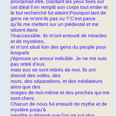
proclamait être. Gardant les yeux fixés sur
cet idéal il en remplit son corps tout entier et
le but recherché fut atteint.Pourquoi tant de
gens ne m’ont-ils pas vu ? C’est parce
qu’ils me mettent sur un piédestal et me
situent dans
l’inaccessible. Ils m’ont entouré de miracles
et de mystères,
et m’ont situé loin des gens du peuple pour
lesquels
j’éprouve un amour indicible. Je ne me suis
pas retiré d’eux,
mais eux se sont retirés de moi. Ils ont
dressé des voiles, des
murs, des séparations, et des médiateurs
ainsi que des
images de moi-même et des proches qui me
sont chers.
Chacun de nous fut entouré de mythe et de
mystère jusqu’à
paraître si éloigné que l’on ne sut plus