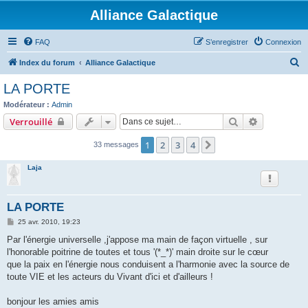
Alliance Galactique
FAQ
S’enregistrer
Connexion
R
Index du forum
Alliance Galactique
e
LA PORTE
c
Modérateur :
Admin
h
Rechercher
Recherche 
Verrouillé
e
1
2
3
4
Suivante
33 messages
r
c
Laja
h
e
LA PORTE
r
M
25 avr. 2010, 19:23
e
s
Par l'énergie universelle ,j'appose ma main de façon virtuelle , sur
s
l'honorable poitrine de toutes et tous '(*_*)' main droite sur le cœur
a
g
que la paix en l'énergie nous conduisent a l'harmonie avec la source de
e
toute VIE et les acteurs du Vivant d'ici et d'ailleurs !
bonjour les amies amis