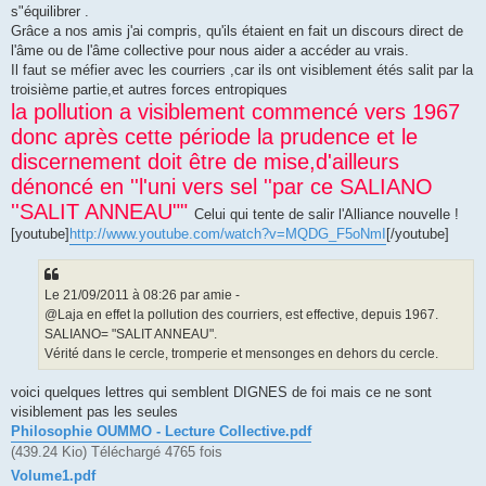
s"équilibrer .
Grâce a nos amis j'ai compris, qu'ils étaient en fait un discours direct de
l'âme ou de l'âme collective pour nous aider a accéder au vrais.
Il faut se méfier avec les courriers ,car ils ont visiblement étés salit par la
troisième partie,et autres forces entropiques
la pollution a visiblement commencé vers 1967
donc après cette période la prudence et le
discernement doit être de mise,d'ailleurs
dénoncé en ''l'uni vers sel ''par ce SALIANO
''SALIT ANNEAU""
Celui qui tente de salir l'Alliance nouvelle !
[youtube]
http://www.youtube.com/watch?v=MQDG_F5oNmI
[/youtube]
Le 21/09/2011 à 08:26 par amie -
@Laja en effet la pollution des courriers, est effective, depuis 1967.
SALIANO= "SALIT ANNEAU".
Vérité dans le cercle, tromperie et mensonges en dehors du cercle.
voici quelques lettres qui semblent DIGNES de foi mais ce ne sont
visiblement pas les seules
Philosophie OUMMO - Lecture Collective.pdf
(439.24 Kio) Téléchargé 4765 fois
Volume1.pdf