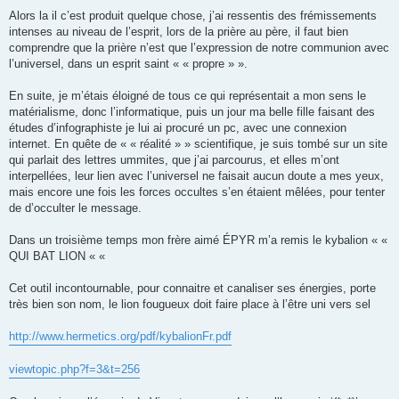
Alors la il c’est produit quelque chose, j’ai ressentis des frémissements
intenses au niveau de l’esprit, lors de la prière au père, il faut bien
comprendre que la prière n’est que l’expression de notre communion avec
l’universel, dans un esprit saint « « propre » ».
En suite, je m’étais éloigné de tous ce qui représentait a mon sens le
matérialisme, donc l’informatique, puis un jour ma belle fille faisant des
études d’infographiste je lui ai procuré un pc, avec une connexion
internet. En quête de « « réalité » » scientifique, je suis tombé sur un site
qui parlait des lettres ummites, que j’ai parcourus, et elles m’ont
interpellées, leur lien avec l’universel ne faisait aucun doute a mes yeux,
mais encore une fois les forces occultes s’en étaient mêlées, pour tenter
de d’occulter le message.
Dans un troisième temps mon frère aimé ÉPYR m’a remis le kybalion « «
QUI BAT LION « «
Cet outil incontournable, pour connaitre et canaliser ses énergies, porte
très bien son nom, le lion fougueux doit faire place à l’être uni vers sel
http://www.hermetics.org/pdf/kybalionFr.pdf
viewtopic.php?f=3&t=256