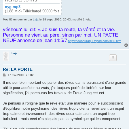
FICHIERS JOINTS
oyg.mp3
(1.88 Mio) Téléchargé 50660 fois
Modifié en dernier par
Laja
le 18 sept. 2010, 20:03, modifié 1 fois.
yéshoua‘ lui dit: « Je suis la route, la vérité et la vie.
Personne ne vient au père, sinon par moi. UN PACTE
NEUF annonce de jean 14:5/7
http://nachouraqui.tripod.com/id60.htm
Laja
Re: LA PORTE
M
17 mai 2010, 23:02
e
s
Il me semble important de parler des rêves car ils paraissent d'une grande
s
utilité pour accéder au vrais, j'ai toujours porté de l'intérêt sur leur
a
g
signification, j'ai parcourus les travaux de Freud Jung ect ect
e
Je pensais a l'origine que le rêve était une manière pour le subconscient
d'équilibrer notre psychisme ,des rêves trop violents réveillaient un esprit
trop calme et inversement ,des rêves doux calmaient un esprit trop
turbulent , mais ceci n'expliquais pas la symbolique qui les composent