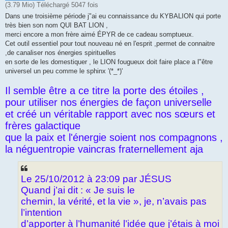
(3.79 Mio) Téléchargé 5047 fois
Dans une troisième période j"ai eu connaissance du KYBALION qui porte
très bien son nom QUI BAT LION ,
merci encore a mon frère aimé ÉPYR de ce cadeau somptueux.
Cet outil essentiel pour tout nouveau né en l'esprit ,permet de connaitre
,de canaliser nos énergies spirituelles
en sorte de les domestiquer , le LION fougueux doit faire place a l"être
universel un peu comme le sphinx '(*_*)'
Il semble être a ce titre la porte des étoiles ,
pour utiliser nos énergies de façon universelle
et créé un véritable rapport avec nos sœurs et
frères galactique
que la paix et l'énergie soient nos compagnons ,
la néguentropie vaincras fraternellement aja
Le 25/10/2012 à 23:09 par JÉSUS
Quand j’ai dit : « Je suis le
chemin, la vérité, et la vie », je, n’avais pas
l’intention
d’apporter à l’humanité l’idée que j’étais à moi