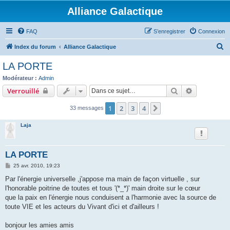
Alliance Galactique
FAQ
S’enregistrer
Connexion
R
Index du forum
Alliance Galactique
e
LA PORTE
c
Modérateur :
Admin
h
Rechercher
Recherche 
Verrouillé
e
1
2
3
4
Suivante
33 messages
r
c
Laja
h
e
LA PORTE
r
M
25 avr. 2010, 19:23
e
s
Par l'énergie universelle ,j'appose ma main de façon virtuelle , sur
s
l'honorable poitrine de toutes et tous '(*_*)' main droite sur le cœur
a
g
que la paix en l'énergie nous conduisent a l'harmonie avec la source de
e
toute VIE et les acteurs du Vivant d'ici et d'ailleurs !
bonjour les amies amis