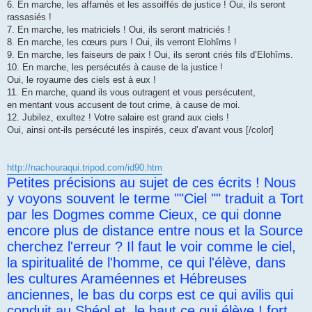
6. En marche, les affamés et les assoiffés de justice ! Oui, ils seront
rassasiés !
7. En marche, les matriciels ! Oui, ils seront matriciés !
8. En marche, les cœurs purs ! Oui, ils verront Elohîms !
9. En marche, les faiseurs de paix ! Oui, ils seront criés fils d’Elohîms.
10. En marche, les persécutés à cause de la justice !
Oui, le royaume des ciels est à eux !
11. En marche, quand ils vous outragent et vous persécutent,
en mentant vous accusent de tout crime, à cause de moi.
12. Jubilez, exultez ! Votre salaire est grand aux ciels !
Oui, ainsi ont-ils persécuté les inspirés, ceux d’avant vous [/color]
http://nachouraqui.tripod.com/id90.htm
Petites précisions au sujet de ces écrits ! Nous
y voyons souvent le terme ""Ciel "" traduit a Tort
par les Dogmes comme Cieux, ce qui donne
encore plus de distance entre nous et la Source
cherchez l'erreur ? Il faut le voir comme le ciel,
la spiritualité de l'homme, ce qui l'élève, dans
les cultures Araméennes et Hébreuses
anciennes, le bas du corps est ce qui avilis qui
conduit au Shéol et, le haut ce qui élève ! fort