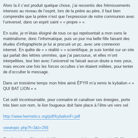
Alors la il c’est produit quelque chose, j’ai ressentis des frémissements
intenses au niveau de l’esprit, lors de la prière au père, il faut bien
comprendre que la prière n’est que l’expression de notre communion avec
l’universel, dans un esprit saint « « propre » ».
En suite, je m’étais éloigné de tous ce qui représentait a mon sens le
matérialisme, donc l’informatique, puis un jour ma belle fille faisant des
études d’infographiste je lui ai procuré un pc, avec une connexion
internet. En quête de « « réalité » » scientifique, je suis tombé sur un site
qui parlait des lettres ummites, que j’ai parcourus, et elles m’ont
interpellées, leur lien avec l’universel ne faisait aucun doute a mes yeux,
mais encore une fois les forces occultes s’en étaient mêlées, pour tenter
de d’occulter le message.
Dans un troisième temps mon frère aimé ÉPYR m’a remis le kybalion « «
QUI BAT LION « «
Cet outil incontournable, pour connaitre et canaliser ses énergies, porte
très bien son nom, le lion fougueux doit faire place à l’être uni vers sel
http://www.hermetics.org/pdf/kybalionFr.pdf
viewtopic.php?f=3&t=256