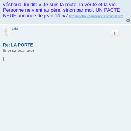
yéshoua‘ lui dit: « Je suis la route, la vérité et la vie.
Personne ne vient au père, sinon par moi. UN PACTE
NEUF annonce de jean 14:5/7
http://nachouraqui.tripod.com/id60.htm
Laja
Re: LA PORTE
M
25 avr. 2010, 19:25
e
s
[
s
a
g
e