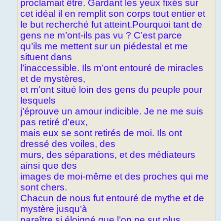
proclamait être. Gardant les yeux fixés sur
cet idéal il en remplit son corps tout entier et
le but recherché fut atteint.Pourquoi tant de
gens ne m’ont-ils pas vu ? C’est parce
qu’ils me mettent sur un piédestal et me
situent dans
l’inaccessible. Ils m’ont entouré de miracles
et de mystères,
et m’ont situé loin des gens du peuple pour
lesquels
j’éprouve un amour indicible. Je ne me suis
pas retiré d’eux,
mais eux se sont retirés de moi. Ils ont
dressé des voiles, des
murs, des séparations, et des médiateurs
ainsi que des
images de moi-même et des proches qui me
sont chers.
Chacun de nous fut entouré de mythe et de
mystère jusqu’à
paraître si éloigné que l’on ne sut plus