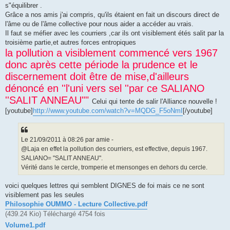
s"équilibrer .
Grâce a nos amis j'ai compris, qu'ils étaient en fait un discours direct de
l'âme ou de l'âme collective pour nous aider a accéder au vrais.
Il faut se méfier avec les courriers ,car ils ont visiblement étés salit par la
troisième partie,et autres forces entropiques
la pollution a visiblement commencé vers 1967
donc après cette période la prudence et le
discernement doit être de mise,d'ailleurs
dénoncé en ''l'uni vers sel ''par ce SALIANO
''SALIT ANNEAU""
Celui qui tente de salir l'Alliance nouvelle !
[youtube]
http://www.youtube.com/watch?v=MQDG_F5oNmI
[/youtube]
Le 21/09/2011 à 08:26 par amie -
@Laja en effet la pollution des courriers, est effective, depuis 1967.
SALIANO= "SALIT ANNEAU".
Vérité dans le cercle, tromperie et mensonges en dehors du cercle.
voici quelques lettres qui semblent DIGNES de foi mais ce ne sont
visiblement pas les seules
Philosophie OUMMO - Lecture Collective.pdf
(439.24 Kio) Téléchargé 4754 fois
Volume1.pdf