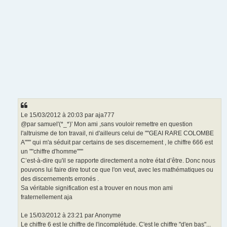
Le 15/03/2012 à 20:03 par aja777
@par samuel'(*_*)' Mon ami ,sans vouloir remettre en question
l'altruisme de ton travail, ni d'ailleurs celui de ""GEAI RARE COLOMBE
A""" qui m'a séduit par certains de ses discernement , le chiffre 666 est
un ""chiffre d'homme"""
C’est-à-dire qu'il se rapporte directement a notre état d’être. Donc nous
pouvons lui faire dire tout ce que l'on veut, avec les mathématiques ou
des discernements erronés .
Sa véritable signification est a trouver en nous mon ami
fraternellement aja
Le 15/03/2012 à 23:21 par Anonyme
Le chiffre 6 est le chiffre de l'incomplétude. C'est le chiffre "d'en bas"...