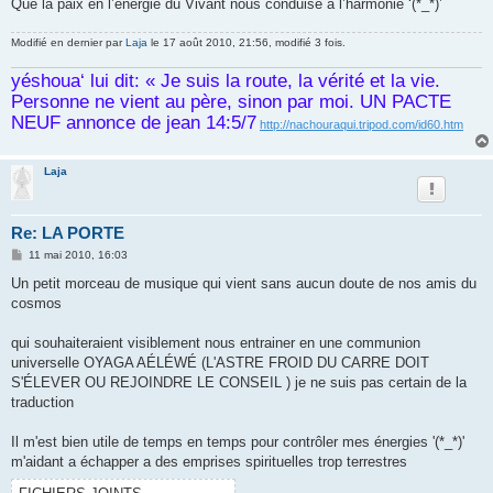
Que la paix en l’énergie du Vivant nous conduise a l’harmonie ‘(*_*)’
Modifié en dernier par
Laja
le 17 août 2010, 21:56, modifié 3 fois.
yéshoua‘ lui dit: « Je suis la route, la vérité et la vie.
Personne ne vient au père, sinon par moi. UN PACTE
NEUF annonce de jean 14:5/7
http://nachouraqui.tripod.com/id60.htm
Laja
Re: LA PORTE
M
11 mai 2010, 16:03
e
s
Un petit morceau de musique qui vient sans aucun doute de nos amis du
s
cosmos
a
g
e
qui souhaiteraient visiblement nous entrainer en une communion
universelle OYAGA AÉLÉWÉ (L'ASTRE FROID DU CARRE DOIT
S'ÉLEVER OU REJOINDRE LE CONSEIL ) je ne suis pas certain de la
traduction
Il m'est bien utile de temps en temps pour contrôler mes énergies '(*_*)'
m'aidant a échapper a des emprises spirituelles trop terrestres