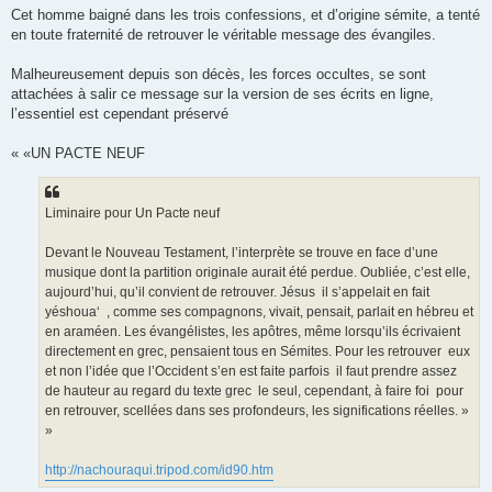
Cet homme baigné dans les trois confessions, et d’origine sémite, a tenté
en toute fraternité de retrouver le véritable message des évangiles.
Malheureusement depuis son décès, les forces occultes, se sont
attachées à salir ce message sur la version de ses écrits en ligne,
l’essentiel est cependant préservé
« «UN PACTE NEUF
Liminaire pour Un Pacte neuf
Devant le Nouveau Testament, l’interprète se trouve en face d’une
musique dont la partition originale aurait été perdue. Oubliée, c’est elle,
aujourd’hui, qu’il convient de retrouver. Jésus ­ il s’appelait en fait
yéshoua‘ ­ , comme ses compagnons, vivait, pensait, parlait en hébreu et
en araméen. Les évangélistes, les apôtres, même lorsqu’ils écrivaient
directement en grec, pensaient tous en Sémites. Pour les retrouver ­ eux
et non l’idée que l’Occident s’en est faite parfois ­ il faut prendre assez
de hauteur au regard du texte grec ­ le seul, cependant, à faire foi ­ pour
en retrouver, scellées dans ses profondeurs, les significations réelles. »
»
http://nachouraqui.tripod.com/id90.htm