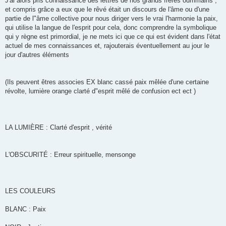
J'ai alors pris connaissance des lettres de nos grands frères oummains ,
et compris grâce a eux que le rêvé était un discours de l'âme ou d'une
partie de l"âme collective pour nous diriger vers le vrai l'harmonie la paix,
qui utilise la langue de l'esprit pour cela, donc comprendre la symbolique
qui y règne est primordial, je ne mets ici que ce qui est évident dans l'état
actuel de mes connaissances et, rajouterais éventuellement au jour le
jour d'autres éléments
(Ils peuvent êtres associes EX blanc cassé paix mêlée d'une certaine
révolte, lumière orange clarté d"esprit mêlé de confusion ect ect )
LA LUMIÈRE : Clarté d'esprit , vérité
L'OBSCURITÉ : Erreur spirituelle, mensonge
LES COULEURS
BLANC : Paix