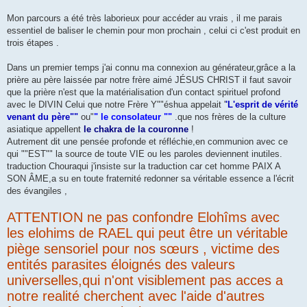
Mon parcours a été très laborieux pour accéder au vrais , il me parais
essentiel de baliser le chemin pour mon prochain , celui ci c'est produit en
trois étapes .
Dans un premier temps j'ai connu ma connexion au générateur,grâce a la
prière au père laissée par notre frère aimé JÉSUS CHRIST il faut savoir
que la prière n'est que la matérialisation d'un contact spirituel profond
avec le DIVIN Celui que notre Frère Y""éshua appelait '
'L'esprit de vérité
venant du père""
ou"
" le consolateur ""
.que nos frères de la culture
asiatique appellent
le chakra de la couronne
!
Autrement dit une pensée profonde et réfléchie,en communion avec ce
qui ""EST"" la source de toute VIE ou les paroles deviennent inutiles.
traduction Chouraqui j'insiste sur la traduction car cet homme PAIX A
SON ÂME,a su en toute fraternité redonner sa véritable essence a l'écrit
des évangiles ,
ATTENTION ne pas confondre Elohîms avec
les elohims de RAEL qui peut être un véritable
piège sensoriel pour nos sœurs , victime des
entités parasites éloignés des valeurs
universelles,qui n'ont visiblement pas acces a
notre realité cherchent avec l'aide d'autres