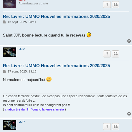
Administrateur du site
Re: Livre : UMMO Nouvelles informations 2020/2025
M
16 sept. 2025, 23:11
e
s
s
Salut JJP, bonne lecture quand tu le recevras
a
g
e
JJP
Re: Livre : UMMO Nouvelles informations 2020/2025
M
17 sept. 2025, 13:19
e
s
Normalement aujourd’hui
s
a
g
e
On est en territoire hostile , ce n'est pas une espèce raisonnable , toute tentative de les
résonner serait futile ...
ils sont destructeurs et ils ne changeront pas !!
(
citation tiré du film "quand la terre s'arrêta
)
JJP