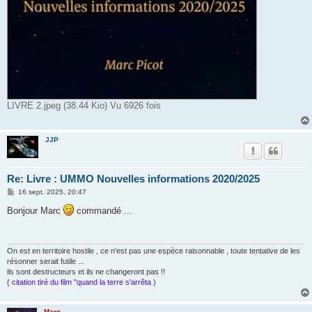
LIVRE 2.jpeg (38.44 Kio) Vu 6926 fois
JJP
Re: Livre : UMMO Nouvelles informations 2020/2025
M
16 sept. 2025, 20:47
e
s
Bonjour Marc
commandé ...
s
a
g
e
On est en territoire hostile , ce n'est pas une espèce raisonnable , toute tentative de les
résonner serait futile ...
ils sont destructeurs et ils ne changeront pas !!
(
citation tiré du film "quand la terre s'arrêta
)
Marc