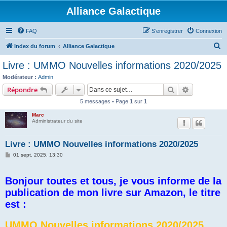
Alliance Galactique
FAQ
S’enregistrer
Connexion
R
Index du forum
Alliance Galactique
e
Livre : UMMO Nouvelles informations 2020/2025
c
Modérateur :
Admin
h
Rechercher
Recherche 
Répondre
e
5 messages • Page
1
sur
1
r
Marc
c
Administrateur du site
h
Livre : UMMO Nouvelles informations 2020/2025
e
M
01 sept. 2025, 13:30
r
e
s
s
Bonjour toutes et tous, je vous informe de la
a
g
publication de mon livre sur Amazon, le titre
e
est :
UMMO Nouvelles informations 2020/2025