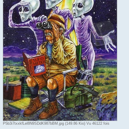
P5b3i7txxkfLel8N9SDdK987bBM.jpg (149.86 Kio) Vu 46122 fois