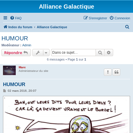
Alliance Galactique
FAQ
S’enregistrer
Connexion
R
Index du forum
Alliance Galactique
e
HUMOUR
c
Modérateur :
Admin
h
Rechercher
Recherche 
Répondre
e
6 messages • Page
1
sur
1
r
Marc
c
Administrateur du site
h
HUMOUR
e
M
02 mars 2016, 20:07
r
e
s
s
a
g
e