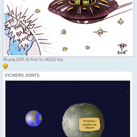
65.png (333.16 Kio) Vu 46122 fois
FICHIERS JOINTS