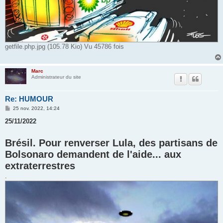
getfile.php.jpg (105.78 Kio) Vu 45786 fois
Marc
Administrateur du site
Re: HUMOUR
M
25 nov. 2022, 14:24
e
s
25/11/2022
s
a
g
Brésil. Pour renverser Lula, des partisans de
e
Bolsonaro demandent de l'aide... aux
extraterrestres
.