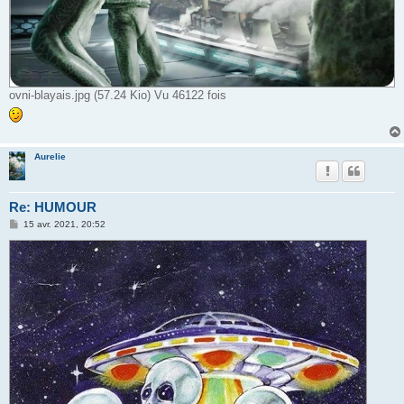
ovni-blayais.jpg (57.24 Kio) Vu 46122 fois
Aurelie
Re: HUMOUR
M
15 avr. 2021, 20:52
e
s
s
a
g
e