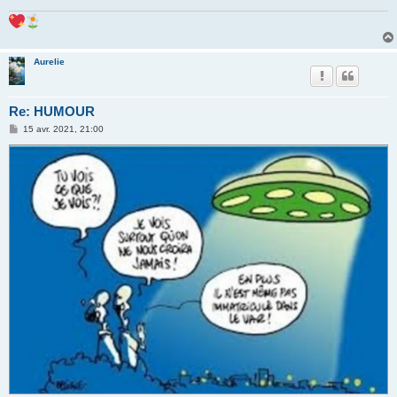
Aurelie
Re: HUMOUR
M
15 avr. 2021, 21:00
e
s
s
a
g
e