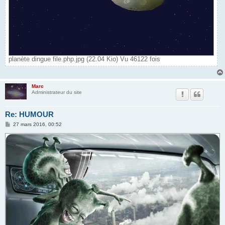
planète dingue file.php.jpg (22.04 Kio) Vu 46122 fois
Marc
Administrateur du site
Re: HUMOUR
M
27 mars 2016, 00:52
e
s
s
a
g
e