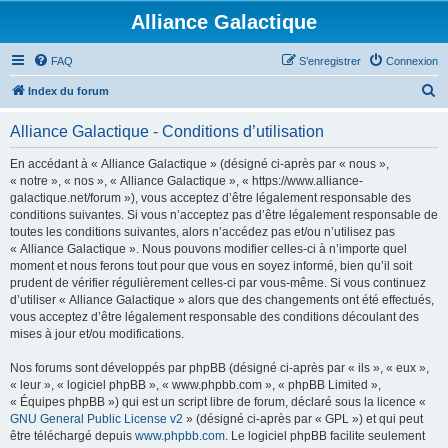
Alliance Galactique
FAQ
S’enregistrer
Connexion
R
Index du forum
e
Alliance Galactique - Conditions d’utilisation
c
h
En accédant à « Alliance Galactique » (désigné ci-après par « nous »,
« notre », « nos », « Alliance Galactique », « https://www.alliance-
e
galactique.net/forum »), vous acceptez d’être légalement responsable des
r
conditions suivantes. Si vous n’acceptez pas d’être légalement responsable de
toutes les conditions suivantes, alors n’accédez pas et/ou n’utilisez pas
c
« Alliance Galactique ». Nous pouvons modifier celles-ci à n’importe quel
h
moment et nous ferons tout pour que vous en soyez informé, bien qu’il soit
prudent de vérifier régulièrement celles-ci par vous-même. Si vous continuez
e
d’utiliser « Alliance Galactique » alors que des changements ont été effectués,
r
vous acceptez d’être légalement responsable des conditions découlant des
mises à jour et/ou modifications.
Nos forums sont développés par phpBB (désigné ci-après par « ils », « eux »,
« leur », « logiciel phpBB », « www.phpbb.com », « phpBB Limited »,
« Équipes phpBB ») qui est un script libre de forum, déclaré sous la licence «
GNU General Public License v2
» (désigné ci-après par « GPL ») et qui peut
être téléchargé depuis
www.phpbb.com
. Le logiciel phpBB facilite seulement