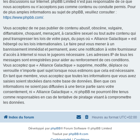
les discussions sur Internet. phpBB Limited n’est pas responsable de ce que
nous acceptons ou n’acceptons pas comme contenu ou conduite permis. Pour
de plus amples informations au sujet de phpBB, veuillez consulter :
https://www.phpbb.com/
.
Vous acceptez de ne pas publier de contenu abusif, obscène, vulgaire,
diffamatoire, choquant, menaçant, à caractère sexuel ou tout autre contenu qui
peut transgresser les lois de votre pays, du pays où « Alliance Galactique » est
hébergé ou les lois internationales. Le faire peut vous mener à un
bannissement immédiat et permanent, avec une notification à votre fournisseur
d’accès à Internet si nous le jugeons nécessaire. Les adresses IP de tous les
messages sont enregistrées pour aider au renforcement de ces conditions.
Vous acceptez que « Alliance Galactique » supprime, modifie, déplace ou
verrouille n’importe quel sujet lorsque nous estimons que cela est nécessaire.
En tant que membre, vous acceptez que toutes les informations que vous avez
saisies soient stockées dans notre base de données. Bien que ces
informations ne soient pas diffusées à une tierce partie sans votre
consentement, ni « Alliance Galactique », ni phpBB ne pourront être tenus
comme responsables en cas de tentative de piratage visant à compromettre
les données.
Index du forum
Heures au format
UTC+02:00
Développé par
phpBB
® Forum Software © phpBB Limited
Traduit par
phpBB-fr.com
Confidentialité
|
Conditions