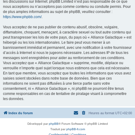
les discussions sur Internet. phpBB Limited n’est pas responsable de ce que
nous acceptons ou n’acceptons pas comme contenu ou conduite permis. Pour
de plus amples informations au sujet de phpBB, veuillez consulter :
https://www.phpbb.com/
.
Vous acceptez de ne pas publier de contenu abusif, obscène, vulgaire,
diffamatoire, choquant, menaçant, à caractère sexuel ou tout autre contenu qui
peut transgresser les lois de votre pays, du pays où « Alliance Galactique » est
hébergé ou les lois internationales. Le faire peut vous mener à un
bannissement immédiat et permanent, avec une notification à votre fournisseur
d’accès à Internet si nous le jugeons nécessaire. Les adresses IP de tous les
messages sont enregistrées pour aider au renforcement de ces conditions.
Vous acceptez que « Alliance Galactique » supprime, modifie, déplace ou
verrouille n’importe quel sujet lorsque nous estimons que cela est nécessaire.
En tant que membre, vous acceptez que toutes les informations que vous avez
saisies soient stockées dans notre base de données. Bien que ces
informations ne soient pas diffusées à une tierce partie sans votre
consentement, ni « Alliance Galactique », ni phpBB ne pourront être tenus
comme responsables en cas de tentative de piratage visant à compromettre
les données.
Index du forum
Heures au format
UTC+02:00
Développé par
phpBB
® Forum Software © phpBB Limited
Traduit par
phpBB-fr.com
Confidentialité
|
Conditions