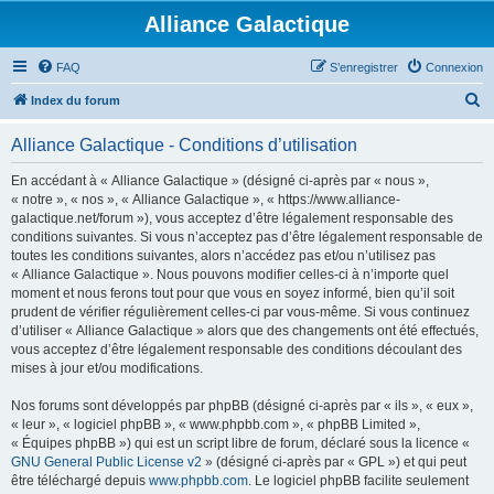
Alliance Galactique
FAQ
S’enregistrer
Connexion
R
Index du forum
e
Alliance Galactique - Conditions d’utilisation
c
h
En accédant à « Alliance Galactique » (désigné ci-après par « nous »,
« notre », « nos », « Alliance Galactique », « https://www.alliance-
e
galactique.net/forum »), vous acceptez d’être légalement responsable des
r
conditions suivantes. Si vous n’acceptez pas d’être légalement responsable de
toutes les conditions suivantes, alors n’accédez pas et/ou n’utilisez pas
c
« Alliance Galactique ». Nous pouvons modifier celles-ci à n’importe quel
h
moment et nous ferons tout pour que vous en soyez informé, bien qu’il soit
prudent de vérifier régulièrement celles-ci par vous-même. Si vous continuez
e
d’utiliser « Alliance Galactique » alors que des changements ont été effectués,
r
vous acceptez d’être légalement responsable des conditions découlant des
mises à jour et/ou modifications.
Nos forums sont développés par phpBB (désigné ci-après par « ils », « eux »,
« leur », « logiciel phpBB », « www.phpbb.com », « phpBB Limited »,
« Équipes phpBB ») qui est un script libre de forum, déclaré sous la licence «
GNU General Public License v2
» (désigné ci-après par « GPL ») et qui peut
être téléchargé depuis
www.phpbb.com
. Le logiciel phpBB facilite seulement