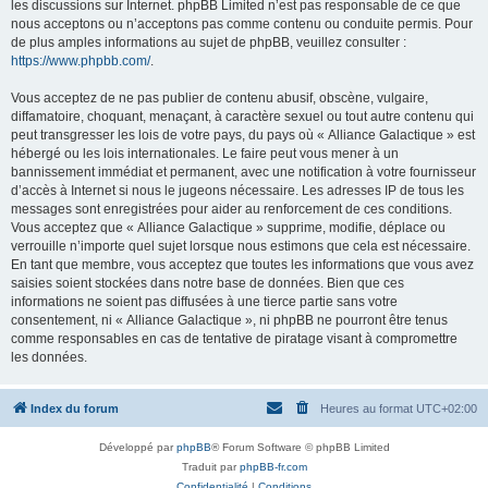
les discussions sur Internet. phpBB Limited n’est pas responsable de ce que
nous acceptons ou n’acceptons pas comme contenu ou conduite permis. Pour
de plus amples informations au sujet de phpBB, veuillez consulter :
https://www.phpbb.com/
.
Vous acceptez de ne pas publier de contenu abusif, obscène, vulgaire,
diffamatoire, choquant, menaçant, à caractère sexuel ou tout autre contenu qui
peut transgresser les lois de votre pays, du pays où « Alliance Galactique » est
hébergé ou les lois internationales. Le faire peut vous mener à un
bannissement immédiat et permanent, avec une notification à votre fournisseur
d’accès à Internet si nous le jugeons nécessaire. Les adresses IP de tous les
messages sont enregistrées pour aider au renforcement de ces conditions.
Vous acceptez que « Alliance Galactique » supprime, modifie, déplace ou
verrouille n’importe quel sujet lorsque nous estimons que cela est nécessaire.
En tant que membre, vous acceptez que toutes les informations que vous avez
saisies soient stockées dans notre base de données. Bien que ces
informations ne soient pas diffusées à une tierce partie sans votre
consentement, ni « Alliance Galactique », ni phpBB ne pourront être tenus
comme responsables en cas de tentative de piratage visant à compromettre
les données.
Index du forum
Heures au format
UTC+02:00
Développé par
phpBB
® Forum Software © phpBB Limited
Traduit par
phpBB-fr.com
Confidentialité
|
Conditions