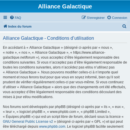
Alliance Galactique
FAQ
S’enregistrer
Connexion
R
Index du forum
e
Alliance Galactique - Conditions d’utilisation
c
h
En accédant à « Alliance Galactique » (désigné ci-après par « nous »,
« notre », « nos », « Alliance Galactique », « https://www.alliance-
e
galactique.net/forum »), vous acceptez d’être légalement responsable des
r
conditions suivantes. Si vous n’acceptez pas d’être légalement responsable de
toutes les conditions suivantes, alors n’accédez pas et/ou n’utilisez pas
c
« Alliance Galactique ». Nous pouvons modifier celles-ci à n’importe quel
h
moment et nous ferons tout pour que vous en soyez informé, bien qu’il soit
prudent de vérifier régulièrement celles-ci par vous-même. Si vous continuez
e
d’utiliser « Alliance Galactique » alors que des changements ont été effectués,
r
vous acceptez d’être légalement responsable des conditions découlant des
mises à jour et/ou modifications.
Nos forums sont développés par phpBB (désigné ci-après par « ils », « eux »,
« leur », « logiciel phpBB », « www.phpbb.com », « phpBB Limited »,
« Équipes phpBB ») qui est un script libre de forum, déclaré sous la licence «
GNU General Public License v2
» (désigné ci-après par « GPL ») et qui peut
être téléchargé depuis
www.phpbb.com
. Le logiciel phpBB facilite seulement