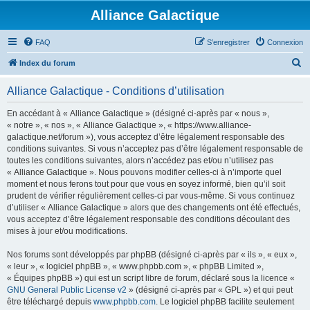
Alliance Galactique
FAQ
S’enregistrer
Connexion
R
Index du forum
e
Alliance Galactique - Conditions d’utilisation
c
h
En accédant à « Alliance Galactique » (désigné ci-après par « nous »,
« notre », « nos », « Alliance Galactique », « https://www.alliance-
e
galactique.net/forum »), vous acceptez d’être légalement responsable des
r
conditions suivantes. Si vous n’acceptez pas d’être légalement responsable de
toutes les conditions suivantes, alors n’accédez pas et/ou n’utilisez pas
c
« Alliance Galactique ». Nous pouvons modifier celles-ci à n’importe quel
h
moment et nous ferons tout pour que vous en soyez informé, bien qu’il soit
prudent de vérifier régulièrement celles-ci par vous-même. Si vous continuez
e
d’utiliser « Alliance Galactique » alors que des changements ont été effectués,
r
vous acceptez d’être légalement responsable des conditions découlant des
mises à jour et/ou modifications.
Nos forums sont développés par phpBB (désigné ci-après par « ils », « eux »,
« leur », « logiciel phpBB », « www.phpbb.com », « phpBB Limited »,
« Équipes phpBB ») qui est un script libre de forum, déclaré sous la licence «
GNU General Public License v2
» (désigné ci-après par « GPL ») et qui peut
être téléchargé depuis
www.phpbb.com
. Le logiciel phpBB facilite seulement