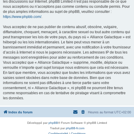
les discussions sur Internet. phpBB Limited n’est pas responsable de ce que
nous acceptons ou n’acceptons pas comme contenu ou conduite permis. Pour
de plus amples informations au sujet de phpBB, veuillez consulter :
https://www.phpbb.com/
.
Vous acceptez de ne pas publier de contenu abusif, obscène, vulgaire,
diffamatoire, choquant, menaçant, à caractère sexuel ou tout autre contenu qui
peut transgresser les lois de votre pays, du pays où « Alliance Galactique » est
hébergé ou les lois internationales. Le faire peut vous mener à un
bannissement immédiat et permanent, avec une notification à votre fournisseur
d’accès à Internet si nous le jugeons nécessaire. Les adresses IP de tous les
messages sont enregistrées pour aider au renforcement de ces conditions.
Vous acceptez que « Alliance Galactique » supprime, modifie, déplace ou
verrouille n’importe quel sujet lorsque nous estimons que cela est nécessaire.
En tant que membre, vous acceptez que toutes les informations que vous avez
saisies soient stockées dans notre base de données. Bien que ces
informations ne soient pas diffusées à une tierce partie sans votre
consentement, ni « Alliance Galactique », ni phpBB ne pourront être tenus
comme responsables en cas de tentative de piratage visant à compromettre
les données.
Index du forum
Heures au format
UTC+02:00
Développé par
phpBB
® Forum Software © phpBB Limited
Traduit par
phpBB-fr.com
Confidentialité
|
Conditions