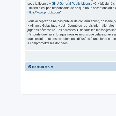
sous la licence «
GNU General Public License v2
» (désigné ci
Limited n’est pas responsable de ce que nous acceptons ou n’
https://www.phpbb.com/
.
Vous acceptez de ne pas publier de contenu abusif, obscène, vu
« Alliance Galactique » est hébergé ou les lois internationales
jugeons nécessaire. Les adresses IP de tous les messages sont
n’importe quel sujet lorsque nous estimons que cela est néces
que ces informations ne soient pas diffusées à une tierce part
à compromettre les données.
Index du forum