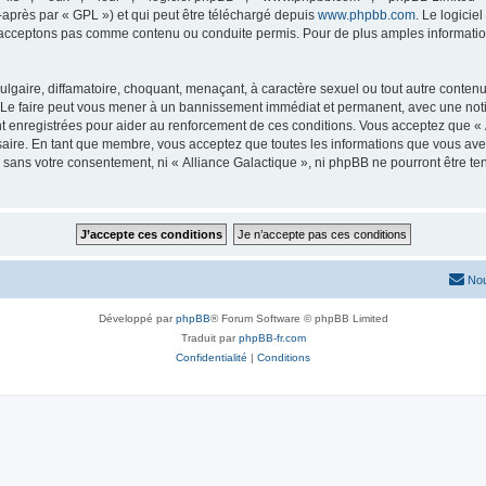
-après par « GPL ») et qui peut être téléchargé depuis
www.phpbb.com
. Le logicie
acceptons pas comme contenu ou conduite permis. Pour de plus amples informations
lgaire, diffamatoire, choquant, menaçant, à caractère sexuel ou tout autre contenu 
. Le faire peut vous mener à un bannissement immédiat et permanent, avec une notifi
 enregistrées pour aider au renforcement de ces conditions. Vous acceptez que « A
saire. En tant que membre, vous acceptez que toutes les informations que vous av
ie sans votre consentement, ni « Alliance Galactique », ni phpBB ne pourront être 
Nou
Développé par
phpBB
® Forum Software © phpBB Limited
Traduit par
phpBB-fr.com
Confidentialité
|
Conditions