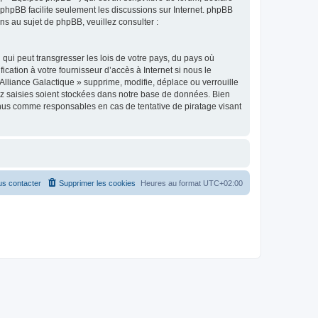
l phpBB facilite seulement les discussions sur Internet. phpBB
 au sujet de phpBB, veuillez consulter :
qui peut transgresser les lois de votre pays, du pays où
cation à votre fournisseur d’accès à Internet si nous le
lliance Galactique » supprime, modifie, déplace ou verrouille
ez saisies soient stockées dans notre base de données. Bien
tenus comme responsables en cas de tentative de piratage visant
s contacter
Supprimer les cookies
Heures au format
UTC+02:00