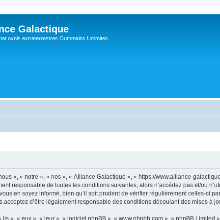
ance Galactique
hat ovnis extraterrestres Oummains Ummites
ous », « notre », « nos », « Alliance Galactique », « https://www.alliance-galactiq
ment responsable de toutes les conditions suivantes, alors n’accédez pas et/ou n’ut
ous en soyez informé, bien qu’il soit prudent de vérifier régulièrement celles-ci pa
s acceptez d’être légalement responsable des conditions découlant des mises à jou
ls », « eux », « leur », « logiciel phpBB », « www.phpbb.com », « phpBB Limited »,