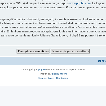
-après par « GPL ») et qui peut être téléchargé depuis
www.phpbb.com
. Le logicie
acceptons pas comme contenu ou conduite permis. Pour de plus amples informations
lgaire, diffamatoire, choquant, menaçant, à caractère sexuel ou tout autre contenu 
. Le faire peut vous mener à un bannissement immédiat et permanent, avec une notifi
 enregistrées pour aider au renforcement de ces conditions. Vous acceptez que « A
saire. En tant que membre, vous acceptez que toutes les informations que vous av
ie sans votre consentement, ni « Alliance Galactique », ni phpBB ne pourront être 
Nou
Développé par
phpBB
® Forum Software © phpBB Limited
Traduit par
phpBB-fr.com
Confidentialité
|
Conditions