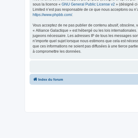
sous la licence «
GNU General Public License v2
» (désigné ci
Limited n’est pas responsable de ce que nous acceptons ou n’
https://www.phpbb.com/
.
Vous acceptez de ne pas publier de contenu abusif, obscène, vu
« Alliance Galactique » est hébergé ou les lois internationales
jugeons nécessaire. Les adresses IP de tous les messages sont
n’importe quel sujet lorsque nous estimons que cela est néces
que ces informations ne soient pas diffusées à une tierce part
à compromettre les données.
Index du forum