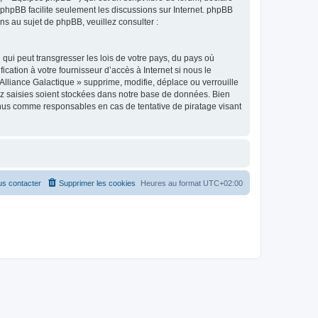
l phpBB facilite seulement les discussions sur Internet. phpBB
 au sujet de phpBB, veuillez consulter :
qui peut transgresser les lois de votre pays, du pays où
cation à votre fournisseur d’accès à Internet si nous le
lliance Galactique » supprime, modifie, déplace ou verrouille
ez saisies soient stockées dans notre base de données. Bien
tenus comme responsables en cas de tentative de piratage visant
s contacter
Supprimer les cookies
Heures au format
UTC+02:00