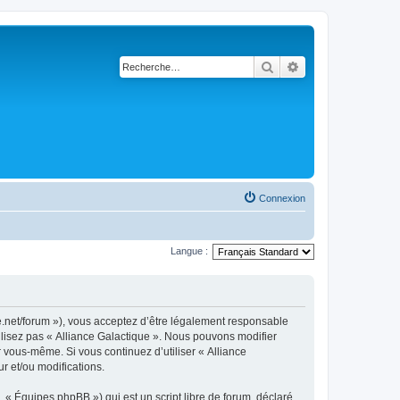
Rechercher
Recherche avancé
Connexion
Langue :
ue.net/forum »), vous acceptez d’être légalement responsable
ilisez pas « Alliance Galactique ». Nous pouvons modifier
r vous-même. Si vous continuez d’utiliser « Alliance
r et/ou modifications.
 « Équipes phpBB ») qui est un script libre de forum, déclaré