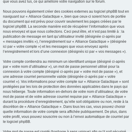
que vous avez lus, ce qui améliore votre navigation sur le forum.
Nous pouvons également créer des cookies externes au logiciel phpBB tout en
naviguant sur « Alliance Galactique », bien que ceux-ci soient hors de portée
du document qui est prévu pour couvrir seulement les pages créées par le
logiciel phpBB. La seconde manière est de récupérer l’information que vous
nous envoyez et que nous collectons. Ceci peut être, et n’est pas limité à : la
publication de message en tant qu’utilisateur invité (désignée ci-après par
« messages invités »), l’enregistrement sur « Alliance Galactique » (désignée
ici par « votre compte ») et les messages que vous envoyez après
l’enregistrement et lors d’une connexion (désignés ici par « vos messages »).
Votre compte contiendra au minimum un identifiant unique (désigné ci-après
par « votre nom d’utilisateur »), un mot de passe personnel utilisé pour la
connexion à votre compte (désigné ci-après par « votre mot de passe »), et
une adresse courriel personnelle valide (désignée ci-après par « votre
courriel »). Vos informations pour votre compte sur « Alliance Galactique » sont
protégées par les lois de protection des données applicables dans le pays qui
nous héberge. Toute information en-dehors de votre nom d’utilisateur, de votre
mot de passe et de votre adresse courriel requise par « Alliance Galactique »
durant la procédure d’enregistrement, qu’elle soit obligatoire ou non, reste à la
discrétion de « Alliance Galactique ». Dans tous les cas, vous pouvez choisir
quelle information de votre compte sera affichée publiquement. De plus, dans
votre profil, vous pouvez souscrire ou non à l’envoi automatique de courriel par
le logiciel phpBB.
Votre mot de passe est crypté (hashage à sens unique) afin qu’il soit sécurisé.