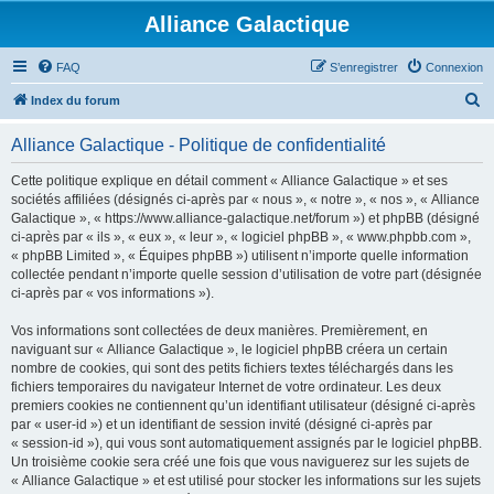
Alliance Galactique
FAQ
S’enregistrer
Connexion
R
Index du forum
e
Alliance Galactique - Politique de confidentialité
c
h
Cette politique explique en détail comment « Alliance Galactique » et ses
sociétés affiliées (désignés ci-après par « nous », « notre », « nos », « Alliance
e
Galactique », « https://www.alliance-galactique.net/forum ») et phpBB (désigné
r
ci-après par « ils », « eux », « leur », « logiciel phpBB », « www.phpbb.com »,
« phpBB Limited », « Équipes phpBB ») utilisent n’importe quelle information
c
collectée pendant n’importe quelle session d’utilisation de votre part (désignée
h
ci-après par « vos informations »).
e
Vos informations sont collectées de deux manières. Premièrement, en
r
naviguant sur « Alliance Galactique », le logiciel phpBB créera un certain
nombre de cookies, qui sont des petits fichiers textes téléchargés dans les
fichiers temporaires du navigateur Internet de votre ordinateur. Les deux
premiers cookies ne contiennent qu’un identifiant utilisateur (désigné ci-après
par « user-id ») et un identifiant de session invité (désigné ci-après par
« session-id »), qui vous sont automatiquement assignés par le logiciel phpBB.
Un troisième cookie sera créé une fois que vous naviguerez sur les sujets de
« Alliance Galactique » et est utilisé pour stocker les informations sur les sujets