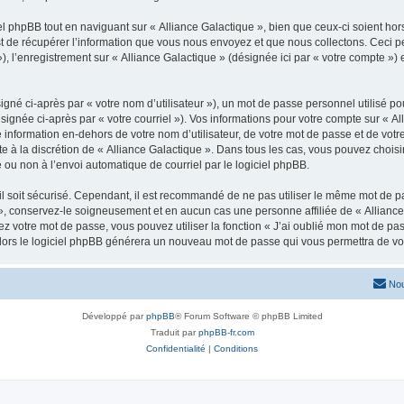
 phpBB tout en naviguant sur « Alliance Galactique », bien que ceux-ci soient hor
de récupérer l’information que vous nous envoyez et que nous collectons. Ceci peut 
 »), l’enregistrement sur « Alliance Galactique » (désignée ici par « votre compte 
gné ci-après par « votre nom d’utilisateur »), un mot de passe personnel utilisé po
signée ci-après par « votre courriel »). Vos informations pour votre compte sur « Al
nformation en-dehors de votre nom d’utilisateur, de votre mot de passe et de votre
te à la discrétion de « Alliance Galactique ». Dans tous les cas, vous pouvez choisi
 ou non à l’envoi automatique de courriel par le logiciel phpBB.
l soit sécurisé. Cependant, il est recommandé de ne pas utiliser le même mot de pas
», conservez-le soigneusement et en aucun cas une personne affiliée de « Alliance
 votre mot de passe, vous pouvez utiliser la fonction « J’ai oublié mon mot de pa
, alors le logiciel phpBB générera un nouveau mot de passe qui vous permettra de v
Nou
Développé par
phpBB
® Forum Software © phpBB Limited
Traduit par
phpBB-fr.com
Confidentialité
|
Conditions