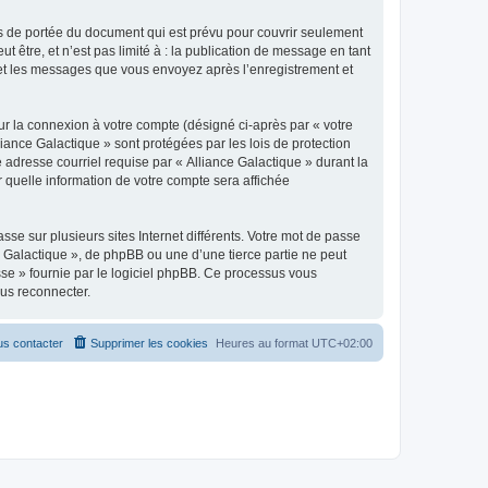
s de portée du document qui est prévu pour couvrir seulement
être, et n’est pas limité à : la publication de message en tant
») et les messages que vous envoyez après l’enregistrement et
ur la connexion à votre compte (désigné ci-après par « votre
liance Galactique » sont protégées par les lois de protection
 adresse courriel requise par « Alliance Galactique » durant la
r quelle information de votre compte sera affichée
se sur plusieurs sites Internet différents. Votre mot de passe
 Galactique », de phpBB ou une d’une tierce partie ne peut
sse » fournie par le logiciel phpBB. Ce processus vous
ous reconnecter.
s contacter
Supprimer les cookies
Heures au format
UTC+02:00