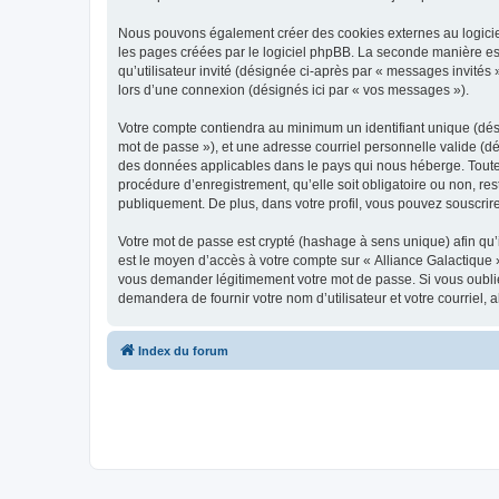
Nous pouvons également créer des cookies externes au logiciel
les pages créées par le logiciel phpBB. La seconde manière est 
qu’utilisateur invité (désignée ci-après par « messages invités
lors d’une connexion (désignés ici par « vos messages »).
Votre compte contiendra au minimum un identifiant unique (dési
mot de passe »), et une adresse courriel personnelle valide (dé
des données applicables dans le pays qui nous héberge. Toute i
procédure d’enregistrement, qu’elle soit obligatoire ou non, res
publiquement. De plus, dans votre profil, vous pouvez souscrire
Votre mot de passe est crypté (hashage à sens unique) afin qu’i
est le moyen d’accès à votre compte sur « Alliance Galactique 
vous demander légitimement votre mot de passe. Si vous oubliez
demandera de fournir votre nom d’utilisateur et votre courriel
Index du forum