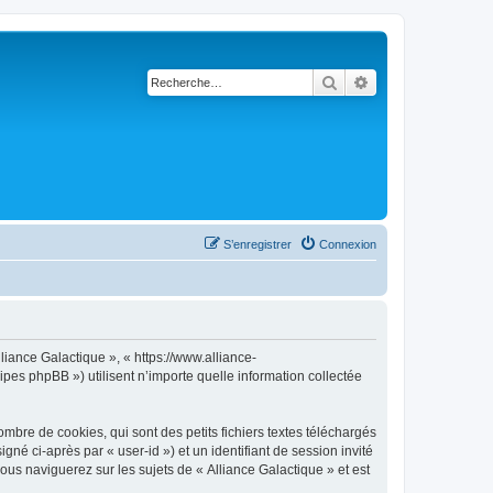
Rechercher
Recherche avancé
S’enregistrer
Connexion
lliance Galactique », « https://www.alliance-
ipes phpBB ») utilisent n’importe quelle information collectée
mbre de cookies, qui sont des petits fichiers textes téléchargés
gné ci-après par « user-id ») et un identifiant de session invité
ous naviguerez sur les sujets de « Alliance Galactique » et est