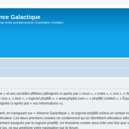
ance Galactique
hat ovnis extraterrestres Oummains Ummites
 » et ses sociétés affiliées (désignés ci-après par « nous », « notre », « nos », « A
 « eux », « leur », « logiciel phpBB », « www.phpbb.com », « phpBB Limited », « Équ
signée ci-après par « vos informations »).
, en naviguant sur « Alliance Galactique », le logiciel phpBB créera un certain no
inateur. Les deux premiers cookies ne contiennent qu’un identifiant utilisateur (dési
ement assignés par le logiciel phpBB. Un troisième cookie sera créé une fois que v
z lus, ce qui améliore votre navigation sur le forum.