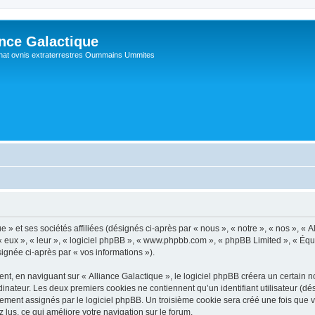
ance Galactique
hat ovnis extraterrestres Oummains Ummites
 » et ses sociétés affiliées (désignés ci-après par « nous », « notre », « nos », « A
 « eux », « leur », « logiciel phpBB », « www.phpbb.com », « phpBB Limited », « Équ
signée ci-après par « vos informations »).
, en naviguant sur « Alliance Galactique », le logiciel phpBB créera un certain no
inateur. Les deux premiers cookies ne contiennent qu’un identifiant utilisateur (dési
ement assignés par le logiciel phpBB. Un troisième cookie sera créé une fois que v
z lus, ce qui améliore votre navigation sur le forum.