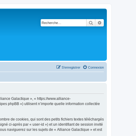
Rechercher
Recherche avancé
S’enregistrer
Connexion
lliance Galactique », « https://www.alliance-
ipes phpBB ») utilisent n’importe quelle information collectée
mbre de cookies, qui sont des petits fichiers textes téléchargés
gné ci-après par « user-id ») et un identifiant de session invité
ous naviguerez sur les sujets de « Alliance Galactique » et est