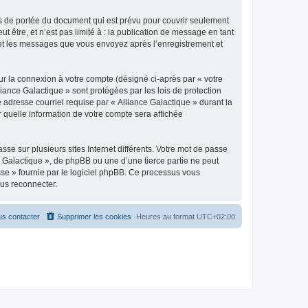
s de portée du document qui est prévu pour couvrir seulement
être, et n’est pas limité à : la publication de message en tant
») et les messages que vous envoyez après l’enregistrement et
ur la connexion à votre compte (désigné ci-après par « votre
liance Galactique » sont protégées par les lois de protection
 adresse courriel requise par « Alliance Galactique » durant la
r quelle information de votre compte sera affichée
se sur plusieurs sites Internet différents. Votre mot de passe
 Galactique », de phpBB ou une d’une tierce partie ne peut
sse » fournie par le logiciel phpBB. Ce processus vous
ous reconnecter.
s contacter
Supprimer les cookies
Heures au format
UTC+02:00