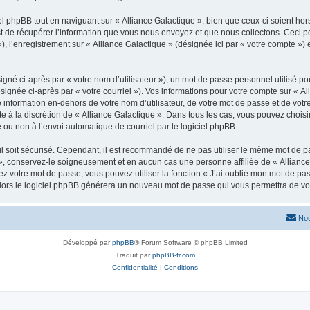
 phpBB tout en naviguant sur « Alliance Galactique », bien que ceux-ci soient hor
de récupérer l’information que vous nous envoyez et que nous collectons. Ceci peut 
 »), l’enregistrement sur « Alliance Galactique » (désignée ici par « votre compte 
gné ci-après par « votre nom d’utilisateur »), un mot de passe personnel utilisé po
signée ci-après par « votre courriel »). Vos informations pour votre compte sur « Al
nformation en-dehors de votre nom d’utilisateur, de votre mot de passe et de votre
te à la discrétion de « Alliance Galactique ». Dans tous les cas, vous pouvez choisi
 ou non à l’envoi automatique de courriel par le logiciel phpBB.
l soit sécurisé. Cependant, il est recommandé de ne pas utiliser le même mot de pas
», conservez-le soigneusement et en aucun cas une personne affiliée de « Alliance
 votre mot de passe, vous pouvez utiliser la fonction « J’ai oublié mon mot de pa
, alors le logiciel phpBB générera un nouveau mot de passe qui vous permettra de v
Nou
Développé par
phpBB
® Forum Software © phpBB Limited
Traduit par
phpBB-fr.com
Confidentialité
|
Conditions