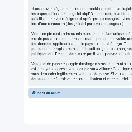
Nous pouvons également créer des cookies externes au logiciel
les pages créées par le logiciel phpBB. La seconde manière est 
qu’utilisateur invité (désignée ci-après par « messages invités
lors d’une connexion (désignés ici par « vos messages »).
Votre compte contiendra au minimum un identifiant unique (dési
mot de passe »), et une adresse courriel personnelle valide (dé
des données applicables dans le pays qui nous héberge. Toute i
procédure d’enregistrement, qu’elle soit obligatoire ou non, res
publiquement. De plus, dans votre profil, vous pouvez souscrire
Votre mot de passe est crypté (hashage à sens unique) afin qu’i
est le moyen d’accès à votre compte sur « Alliance Galactique 
vous demander légitimement votre mot de passe. Si vous oubliez
demandera de fournir votre nom d’utilisateur et votre courriel
Index du forum