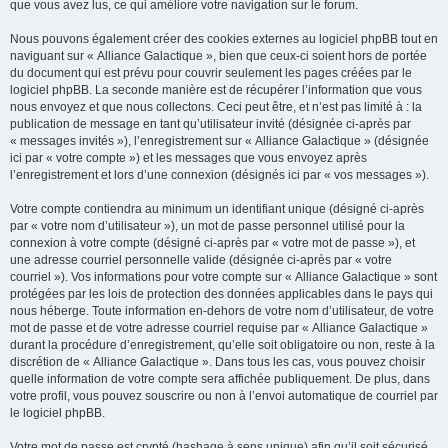
que vous avez lus, ce qui améliore votre navigation sur le forum.
Nous pouvons également créer des cookies externes au logiciel phpBB tout en
naviguant sur « Alliance Galactique », bien que ceux-ci soient hors de portée
du document qui est prévu pour couvrir seulement les pages créées par le
logiciel phpBB. La seconde manière est de récupérer l’information que vous
nous envoyez et que nous collectons. Ceci peut être, et n’est pas limité à : la
publication de message en tant qu’utilisateur invité (désignée ci-après par
« messages invités »), l’enregistrement sur « Alliance Galactique » (désignée
ici par « votre compte ») et les messages que vous envoyez après
l’enregistrement et lors d’une connexion (désignés ici par « vos messages »).
Votre compte contiendra au minimum un identifiant unique (désigné ci-après
par « votre nom d’utilisateur »), un mot de passe personnel utilisé pour la
connexion à votre compte (désigné ci-après par « votre mot de passe »), et
une adresse courriel personnelle valide (désignée ci-après par « votre
courriel »). Vos informations pour votre compte sur « Alliance Galactique » sont
protégées par les lois de protection des données applicables dans le pays qui
nous héberge. Toute information en-dehors de votre nom d’utilisateur, de votre
mot de passe et de votre adresse courriel requise par « Alliance Galactique »
durant la procédure d’enregistrement, qu’elle soit obligatoire ou non, reste à la
discrétion de « Alliance Galactique ». Dans tous les cas, vous pouvez choisir
quelle information de votre compte sera affichée publiquement. De plus, dans
votre profil, vous pouvez souscrire ou non à l’envoi automatique de courriel par
le logiciel phpBB.
Votre mot de passe est crypté (hashage à sens unique) afin qu’il soit sécurisé.