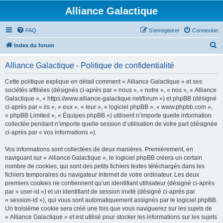
Alliance Galactique
FAQ
S’enregistrer
Connexion
R
Index du forum
e
Alliance Galactique - Politique de confidentialité
c
h
Cette politique explique en détail comment « Alliance Galactique » et ses
sociétés affiliées (désignés ci-après par « nous », « notre », « nos », « Alliance
e
Galactique », « https://www.alliance-galactique.net/forum ») et phpBB (désigné
r
ci-après par « ils », « eux », « leur », « logiciel phpBB », « www.phpbb.com »,
« phpBB Limited », « Équipes phpBB ») utilisent n’importe quelle information
c
collectée pendant n’importe quelle session d’utilisation de votre part (désignée
h
ci-après par « vos informations »).
e
Vos informations sont collectées de deux manières. Premièrement, en
r
naviguant sur « Alliance Galactique », le logiciel phpBB créera un certain
nombre de cookies, qui sont des petits fichiers textes téléchargés dans les
fichiers temporaires du navigateur Internet de votre ordinateur. Les deux
premiers cookies ne contiennent qu’un identifiant utilisateur (désigné ci-après
par « user-id ») et un identifiant de session invité (désigné ci-après par
« session-id »), qui vous sont automatiquement assignés par le logiciel phpBB.
Un troisième cookie sera créé une fois que vous naviguerez sur les sujets de
« Alliance Galactique » et est utilisé pour stocker les informations sur les sujets