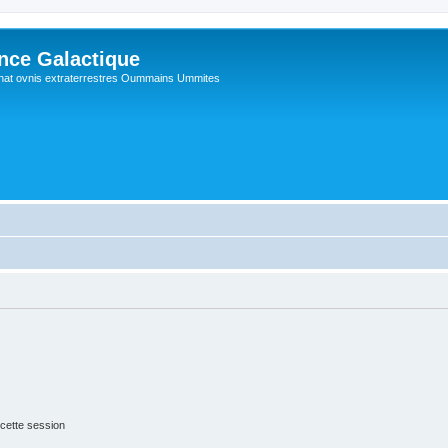
ance Galactique
hat ovnis extraterrestres Oummains Ummites
cette session