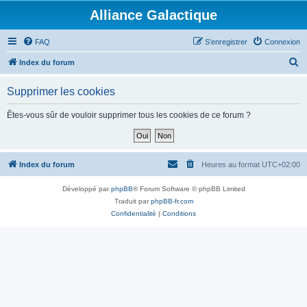
Alliance Galactique
FAQ
S’enregistrer
Connexion
R
Index du forum
e
Supprimer les cookies
c
h
Êtes-vous sûr de vouloir supprimer tous les cookies de ce forum ?
e
r
c
Index du forum
Heures au format
UTC+02:00
h
Développé par
phpBB
® Forum Software © phpBB Limited
e
Traduit par
phpBB-fr.com
r
Confidentialité
|
Conditions