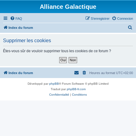
Alliance Galactique
FAQ
S’enregistrer
Connexion
R
Index du forum
e
Supprimer les cookies
c
h
Êtes-vous sûr de vouloir supprimer tous les cookies de ce forum ?
e
r
c
Index du forum
Heures au format
UTC+02:00
h
Développé par
phpBB
® Forum Software © phpBB Limited
e
Traduit par
phpBB-fr.com
r
Confidentialité
|
Conditions