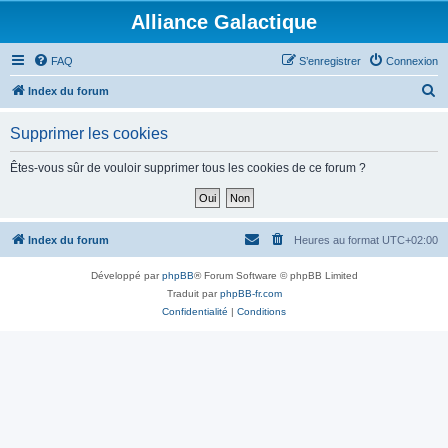
Alliance Galactique
FAQ
S’enregistrer
Connexion
R
Index du forum
e
Supprimer les cookies
c
h
Êtes-vous sûr de vouloir supprimer tous les cookies de ce forum ?
e
r
c
Index du forum
Heures au format
UTC+02:00
h
Développé par
phpBB
® Forum Software © phpBB Limited
e
Traduit par
phpBB-fr.com
r
Confidentialité
|
Conditions