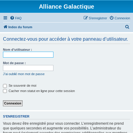
Alliance Galactique
FAQ
S’enregistrer
Connexion
R
Index du forum
e
Connectez-vous pour accéder à votre panneau d’utilisateur.
c
h
Nom d’utilisateur :
e
r
Mot de passe :
c
J’ai oublié mon mot de passe
h
e
Se souvenir de moi
Cacher mon statut en ligne pour cette session
r
S’ENREGISTRER
Vous devez être enregistré pour vous connecter. L’enregistrement ne prend
que quelques secondes et augmente vos possibilités. L’administrateur du
forum peut également accorder des permissions additionnelles aux membres