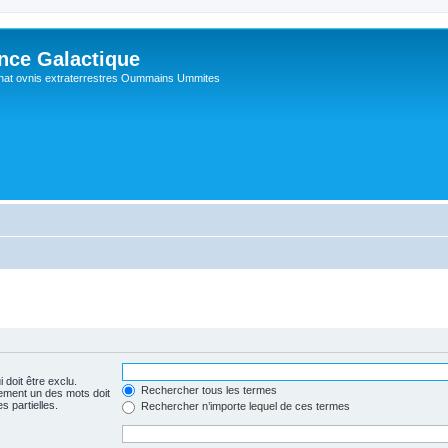
ance Galactique
hat ovnis extraterrestres Oummains Ummites
 doit être exclu.
Rechercher tous les termes
ement un des mots doit
s partielles.
Rechercher n’importe lequel de ces termes