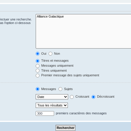
fectuer une recherche.
s l’option ci-dessous
Oui
Non
Titres et messages
Messages uniquement
Titres uniquement
Premier message des sujets uniquement
Messages
Sujets
Croissant
Décroissant
premiers caractères des messages