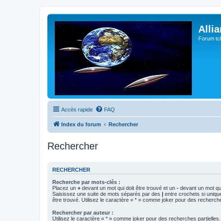
Alli
Forum tc
Accès rapide
FAQ
Index du forum
Rechercher
Rechercher
RECHERCHER
Recherche par mots-clés :
Placez un
+
devant un mot qui doit être trouvé et un
-
devant un mot qui
Saisissez une suite de mots séparés par des
|
entre crochets si uniqu
être trouvé. Utilisez le caractère « * » comme joker pour des recherche
Rechercher par auteur :
Utilisez le caractère « * » comme joker pour des recherches partielles.