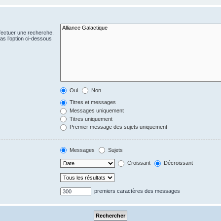
fectuer une recherche.
s l’option ci-dessous
Oui
Non
Titres et messages
Messages uniquement
Titres uniquement
Premier message des sujets uniquement
Messages
Sujets
Croissant
Décroissant
premiers caractères des messages