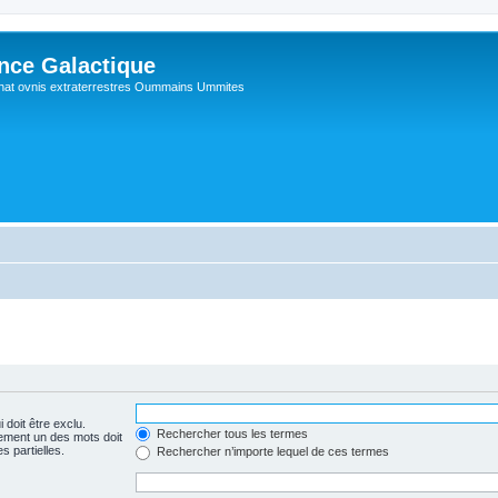
ance Galactique
hat ovnis extraterrestres Oummains Ummites
 doit être exclu.
Rechercher tous les termes
ement un des mots doit
s partielles.
Rechercher n’importe lequel de ces termes