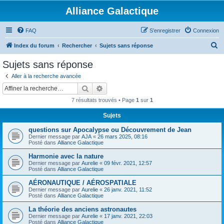
Alliance Galactique
FAQ
S’enregistrer
Connexion
R
Index du forum
Rechercher
Sujets sans réponse
e
Sujets sans réponse
c
Aller à la recherche avancée
h
Rechercher
Recherche avancée
e
7 résultats trouvés • Page
1
sur
1
r
Sujets
c
questions sur Apocalypse ou Découvrement de Jean
h
Dernier message par
AJA
«
26 mars 2025, 08:16
e
Posté dans
Alliance Galactique
r
Harmonie avec la nature
Dernier message par
Aurelie
«
09 févr. 2021, 12:57
Posté dans
Alliance Galactique
AÉRONAUTIQUE / AÉROSPATIALE
Dernier message par
Aurelie
«
26 janv. 2021, 11:52
Posté dans
Alliance Galactique
La théorie des anciens astronautes
Dernier message par
Aurelie
«
17 janv. 2021, 22:03
Posté dans
Alliance Galactique