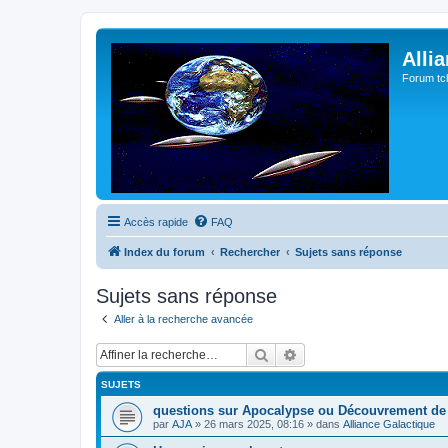
Alli
Forum tc
Accès rapide
FAQ
Index du forum
Rechercher
Sujets sans réponse
Sujets sans réponse
Aller à la recherche avancée
Rechercher
Recherche avancée
SUJETS
questions sur Apocalypse ou Découvrement de
par
AJA
»
26 mars 2025, 08:16
» dans
Alliance Galactique