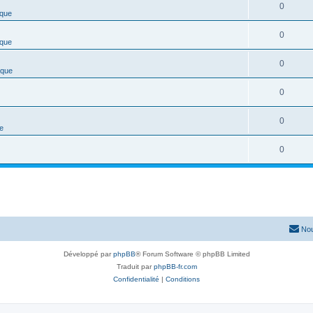
0
ique
0
ique
0
ique
0
0
ue
0
Nou
Développé par
phpBB
® Forum Software © phpBB Limited
Traduit par
phpBB-fr.com
Confidentialité
|
Conditions