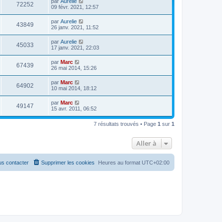
par
Aurelie
72252
09 févr. 2021, 12:57
par
Aurelie
43849
26 janv. 2021, 11:52
par
Aurelie
45033
17 janv. 2021, 22:03
par
Marc
67439
26 mai 2014, 15:26
par
Marc
64902
10 mai 2014, 18:12
par
Marc
49147
15 avr. 2011, 06:52
7 résultats trouvés • Page
1
sur
1
Aller à
s contacter
Supprimer les cookies
Heures au format
UTC+02:00