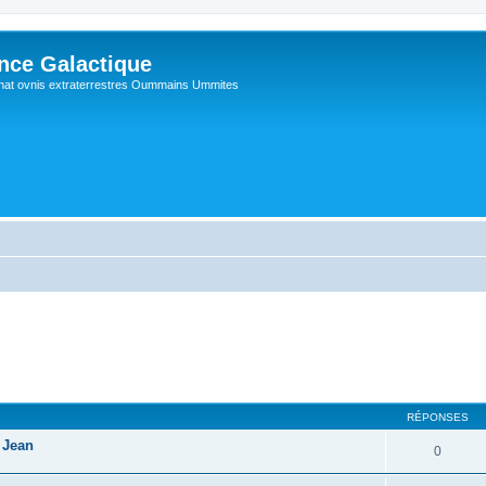
ance Galactique
hat ovnis extraterrestres Oummains Ummites
RÉPONSES
 Jean
0