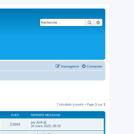
Rechercher
Recherche avancé
S’enregistrer
Connexion
7 résultats trouvés • Page
1
sur
1
VUES
DERNIER MESSAGE
par
AJA
23684
26 mars 2025, 08:16