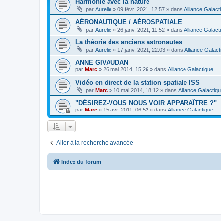
Harmonie avec la nature
par
Aurelie
»
09 févr. 2021, 12:57
» dans
Alliance Galact
AÉRONAUTIQUE / AÉROSPATIALE
par
Aurelie
»
26 janv. 2021, 11:52
» dans
Alliance Galact
La théorie des anciens astronautes
par
Aurelie
»
17 janv. 2021, 22:03
» dans
Alliance Galact
ANNE GIVAUDAN
par
Marc
»
26 mai 2014, 15:26
» dans
Alliance Galactique
Vidéo en direct de la station spatiale ISS
par
Marc
»
10 mai 2014, 18:12
» dans
Alliance Galactiq
"DÉSIREZ-VOUS NOUS VOIR APPARAÎTRE ?"
par
Marc
»
15 avr. 2011, 06:52
» dans
Alliance Galactique
Aller à la recherche avancée
Index du forum