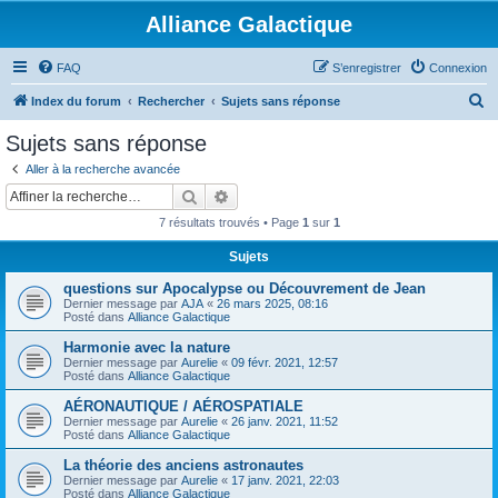
Alliance Galactique
FAQ
S’enregistrer
Connexion
R
Index du forum
Rechercher
Sujets sans réponse
e
Sujets sans réponse
c
Aller à la recherche avancée
h
Rechercher
Recherche avancée
e
7 résultats trouvés • Page
1
sur
1
r
Sujets
c
questions sur Apocalypse ou Découvrement de Jean
h
Dernier message par
AJA
«
26 mars 2025, 08:16
e
Posté dans
Alliance Galactique
r
Harmonie avec la nature
Dernier message par
Aurelie
«
09 févr. 2021, 12:57
Posté dans
Alliance Galactique
AÉRONAUTIQUE / AÉROSPATIALE
Dernier message par
Aurelie
«
26 janv. 2021, 11:52
Posté dans
Alliance Galactique
La théorie des anciens astronautes
Dernier message par
Aurelie
«
17 janv. 2021, 22:03
Posté dans
Alliance Galactique