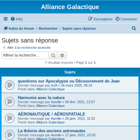
Alliance Galactique
FAQ
S’enregistrer
Connexion
R
Index du forum
Rechercher
Sujets sans réponse
e
Sujets sans réponse
c
Aller à la recherche avancée
h
Rechercher
Recherche avancée
e
7 résultats trouvés • Page
1
sur
1
r
Sujets
c
questions sur Apocalypse ou Découvrement de Jean
h
Dernier message par
AJA
«
26 mars 2025, 08:16
e
Posté dans
Alliance Galactique
r
Harmonie avec la nature
Dernier message par
Aurelie
«
09 févr. 2021, 12:57
Posté dans
Alliance Galactique
AÉRONAUTIQUE / AÉROSPATIALE
Dernier message par
Aurelie
«
26 janv. 2021, 11:52
Posté dans
Alliance Galactique
La théorie des anciens astronautes
Dernier message par
Aurelie
«
17 janv. 2021, 22:03
Posté dans
Alliance Galactique