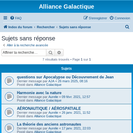
Alliance Galactique
FAQ
S’enregistrer
Connexion
R
Index du forum
Rechercher
Sujets sans réponse
e
Sujets sans réponse
c
Aller à la recherche avancée
h
Rechercher
Recherche avancée
e
7 résultats trouvés • Page
1
sur
1
r
Sujets
c
questions sur Apocalypse ou Découvrement de Jean
h
Dernier message par
AJA
«
26 mars 2025, 08:16
e
Posté dans
Alliance Galactique
r
Harmonie avec la nature
Dernier message par
Aurelie
«
09 févr. 2021, 12:57
Posté dans
Alliance Galactique
AÉRONAUTIQUE / AÉROSPATIALE
Dernier message par
Aurelie
«
26 janv. 2021, 11:52
Posté dans
Alliance Galactique
La théorie des anciens astronautes
Dernier message par
Aurelie
«
17 janv. 2021, 22:03
Posté dans
Alliance Galactique