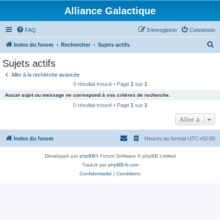
Alliance Galactique
FAQ
S’enregistrer
Connexion
R
Index du forum
Rechercher
Sujets actifs
e
Sujets actifs
c
Aller à la recherche avancée
h
0 résultat trouvé • Page
1
sur
1
e
Aucun sujet ou message ne correspond à vos critères de recherche.
r
0 résultat trouvé • Page
1
sur
1
c
Aller à
h
Index du forum
Heures au format
UTC+02:00
e
r
Développé par
phpBB
® Forum Software © phpBB Limited
Traduit par
phpBB-fr.com
Confidentialité
|
Conditions