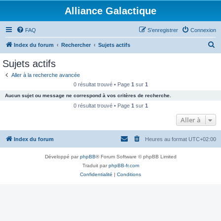
Alliance Galactique
FAQ
S’enregistrer
Connexion
R
Index du forum
Rechercher
Sujets actifs
e
Sujets actifs
c
Aller à la recherche avancée
h
0 résultat trouvé • Page
1
sur
1
e
Aucun sujet ou message ne correspond à vos critères de recherche.
r
0 résultat trouvé • Page
1
sur
1
c
Aller à
h
Index du forum
Heures au format
UTC+02:00
e
r
Développé par
phpBB
® Forum Software © phpBB Limited
Traduit par
phpBB-fr.com
Confidentialité
|
Conditions