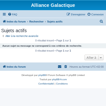
Alliance Galactique
FAQ
S’enregistrer
Connexion
R
Index du forum
Rechercher
Sujets actifs
e
Sujets actifs
c
Aller à la recherche avancée
h
0 résultat trouvé • Page
1
sur
1
e
Aucun sujet ou message ne correspond à vos critères de recherche.
r
0 résultat trouvé • Page
1
sur
1
c
Aller à
h
Index du forum
Heures au format
UTC+02:00
e
r
Développé par
phpBB
® Forum Software © phpBB Limited
Traduit par
phpBB-fr.com
Confidentialité
|
Conditions