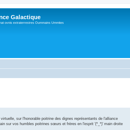
ance Galactique
hat ovnis extraterrestres Oummains Ummites
irtuelle, sur l'honorable poitrine des dignes représentants de l'alliance
ain sur vos humbles poitrines sœurs et frères en l'esprit '(*_*)' main droite