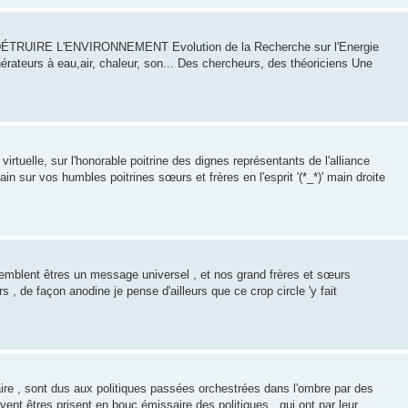
IRE L'ENVIRONNEMENT Evolution de la Recherche sur l'Energie
rateurs à eau,air, chaleur, son... Des chercheurs, des théoriciens Une
irtuelle, sur l'honorable poitrine des dignes représentants de l'alliance
ain sur vos humbles poitrines sœurs et frères en l'esprit '(*_*)' main droite
mblent êtres un message universel , et nos grand frères et sœurs
, de façon anodine je pense d'ailleurs que ce crop circle 'y fait
aire , sont dus aux politiques passées orchestrées dans l'ombre par des
nt êtres prisent en bouc émissaire des politiques , qui ont par leur