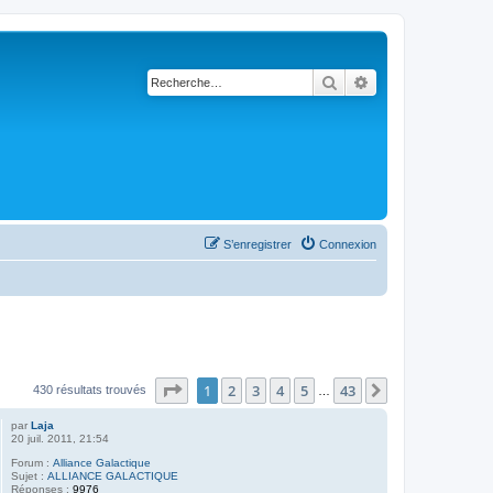
Rechercher
Recherche avancé
S’enregistrer
Connexion
Page
1
sur
43
1
2
3
4
5
43
Suivante
430 résultats trouvés
…
par
Laja
20 juil. 2011, 21:54
Forum :
Alliance Galactique
Sujet :
ALLIANCE GALACTIQUE
Réponses :
9976