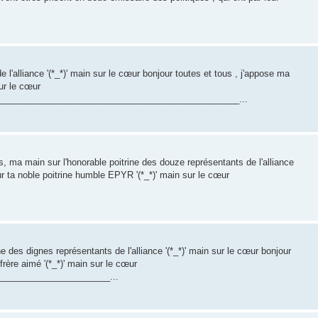
 l'alliance '(*_*)' main sur le cœur bonjour toutes et tous , j'appose ma
ur le cœur
________________________________________________...
, ma main sur l'honorable poitrine des douze représentants de l'alliance
ur ta noble poitrine humble EPYR '(*_*)' main sur le cœur
e des dignes représentants de l'alliance '(*_*)' main sur le cœur bonjour
rère aimé '(*_*)' main sur le cœur
______________________...