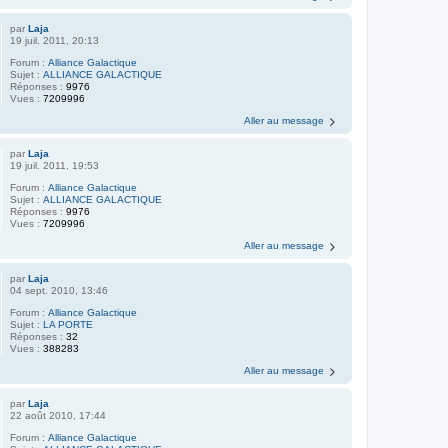
par
Laja
19 juil. 2011, 20:13
Forum :
Alliance Galactique
Sujet :
ALLIANCE GALACTIQUE
Réponses :
9976
Vues :
7209996
Aller au message
par
Laja
19 juil. 2011, 19:53
Forum :
Alliance Galactique
Sujet :
ALLIANCE GALACTIQUE
Réponses :
9976
Vues :
7209996
Aller au message
par
Laja
04 sept. 2010, 13:46
Forum :
Alliance Galactique
Sujet :
LA PORTE
Réponses :
32
Vues :
388283
Aller au message
par
Laja
22 août 2010, 17:44
Forum :
Alliance Galactique