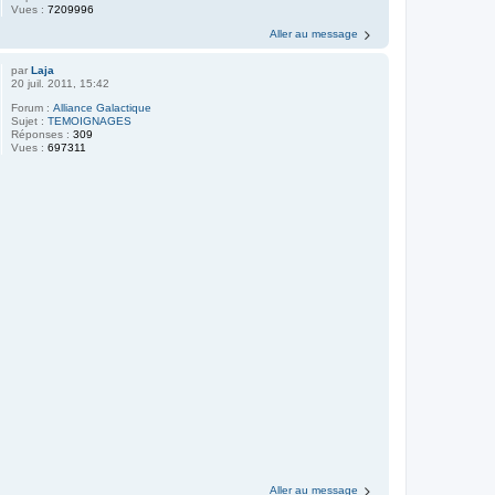
Vues :
7209996
Aller au message
par
Laja
20 juil. 2011, 15:42
Forum :
Alliance Galactique
Sujet :
TEMOIGNAGES
Réponses :
309
Vues :
697311
Aller au message