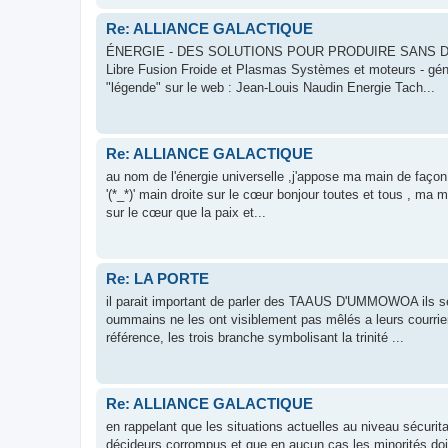
Re: ALLIANCE GALACTIQUE
ÉNERGIE - DES SOLUTIONS POUR PRODUIRE SANS DÉTRU
Libre Fusion Froide et Plasmas Systèmes et moteurs - géné
"légende" sur le web : Jean-Louis Naudin Energie Tach...
Re: ALLIANCE GALACTIQUE
au nom de l'énergie universelle ,j'appose ma main de façon v
'(*_*)' main droite sur le cœur bonjour toutes et tous , ma m
sur le cœur que la paix et...
Re: LA PORTE
il parait important de parler des TAAUS D'UMMOWOA ils se
oummains ne les ont visiblement pas mêlés a leurs courriers 
référence, les trois branche symbolisant la trinité ...
Re: ALLIANCE GALACTIQUE
en rappelant que les situations actuelles au niveau sécurit
décideurs corrompus et que en aucun cas les minorités doive