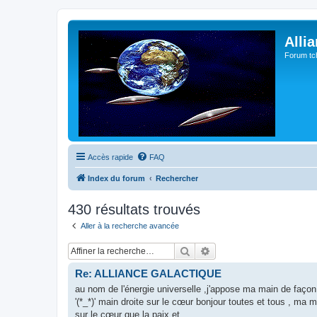
Alli
Forum tc
Accès rapide
FAQ
Index du forum
Rechercher
430 résultats trouvés
Aller à la recherche avancée
Rechercher
Recherche avancée
Re: ALLIANCE GALACTIQUE
au nom de l'énergie universelle ,j'appose ma main de façon v
'(*_*)' main droite sur le cœur bonjour toutes et tous , ma m
sur le cœur que la paix et...