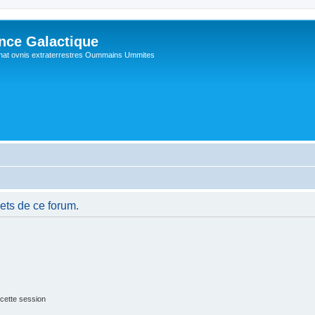
ance Galactique
hat ovnis extraterrestres Oummains Ummites
ets de ce forum.
cette session