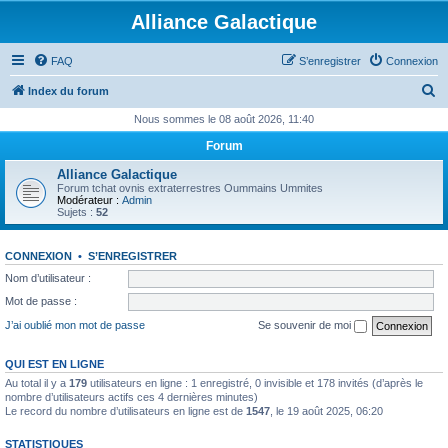
Alliance Galactique
FAQ
S’enregistrer
Connexion
R
Index du forum
e
Nous sommes le 08 août 2026, 11:40
c
Forum
h
Alliance Galactique
e
Forum tchat ovnis extraterrestres Oummains Ummites
Modérateur :
Admin
r
Sujets :
52
c
CONNEXION
•
S’ENREGISTRER
h
Nom d’utilisateur :
e
Mot de passe :
r
J’ai oublié mon mot de passe
Se souvenir de moi
QUI EST EN LIGNE
Au total il y a
179
utilisateurs en ligne : 1 enregistré, 0 invisible et 178 invités (d’après le
nombre d’utilisateurs actifs ces 4 dernières minutes)
Le record du nombre d’utilisateurs en ligne est de
1547
, le 19 août 2025, 06:20
STATISTIQUES