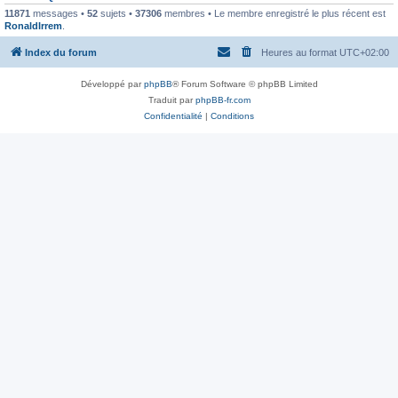
11871
messages •
52
sujets •
37306
membres • Le membre enregistré le plus récent est
RonaldIrrem
.
Index du forum
Heures au format
UTC+02:00
Développé par
phpBB
® Forum Software © phpBB Limited
Traduit par
phpBB-fr.com
Confidentialité
|
Conditions