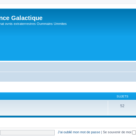
ance Galactique
hat ovnis extraterrestres Oummains Ummites
SUJETS
52
J’ai oublié mon mot de passe
|
Se souvenir de moi