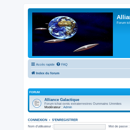
Alli
Forum tc
Accès rapide
FAQ
Index du forum
FORUM
Alliance Galactique
Forum tchat ovnis extraterrestres Oummains Ummites
Modérateur :
Admin
CONNEXION
•
S’ENREGISTRER
Nom d’utilisateur :
Mot de passe :