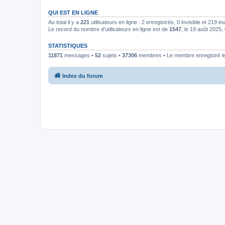
QUI EST EN LIGNE
Au total il y a
221
utilisateurs en ligne : 2 enregistrés, 0 invisible et 219 i
Le record du nombre d’utilisateurs en ligne est de
1547
, le 19 août 2025,
STATISTIQUES
11871
messages •
52
sujets •
37306
membres • Le membre enregistré le
Index du forum