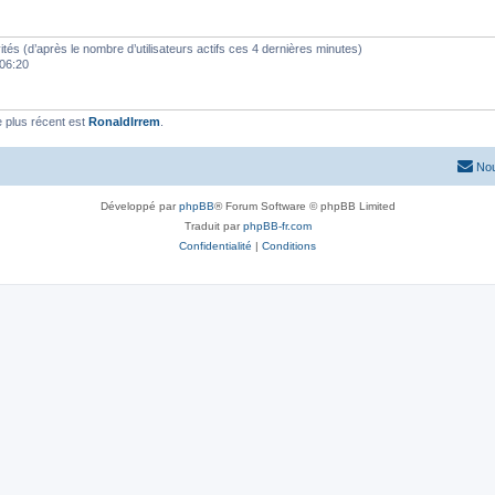
nvités (d’après le nombre d’utilisateurs actifs ces 4 dernières minutes)
 06:20
 plus récent est
RonaldIrrem
.
Nou
Développé par
phpBB
® Forum Software © phpBB Limited
Traduit par
phpBB-fr.com
Confidentialité
|
Conditions