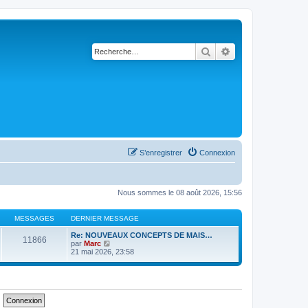
Rechercher
Recherche avancé
S’enregistrer
Connexion
Nous sommes le 08 août 2026, 15:56
MESSAGES
DERNIER MESSAGE
Re: NOUVEAUX CONCEPTS DE MAIS…
11866
V
par
Marc
o
21 mai 2026, 23:58
i
r
l
e
d
e