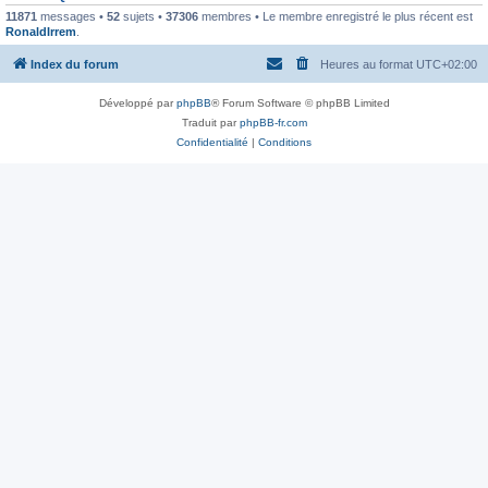
11871
messages •
52
sujets •
37306
membres • Le membre enregistré le plus récent est
RonaldIrrem
.
Index du forum
Heures au format
UTC+02:00
Développé par
phpBB
® Forum Software © phpBB Limited
Traduit par
phpBB-fr.com
Confidentialité
|
Conditions