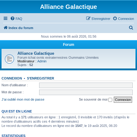
Alliance Galactique
FAQ
S’enregistrer
Connexion
R
Index du forum
e
Nous sommes le 06 août 2026, 01:56
c
Forum
h
Alliance Galactique
e
Forum tchat ovnis extraterrestres Oummains Ummites
Modérateur :
Admin
r
Sujets :
52
c
CONNEXION
•
S’ENREGISTRER
h
Nom d’utilisateur :
e
Mot de passe :
r
J’ai oublié mon mot de passe
Se souvenir de moi
QUI EST EN LIGNE
Au total il y a
171
utilisateurs en ligne : 1 enregistré, 0 invisible et 170 invités (d’après le
nombre d’utilisateurs actifs ces 4 dernières minutes)
Le record du nombre d’utilisateurs en ligne est de
1547
, le 19 août 2025, 06:20
STATISTIQUES