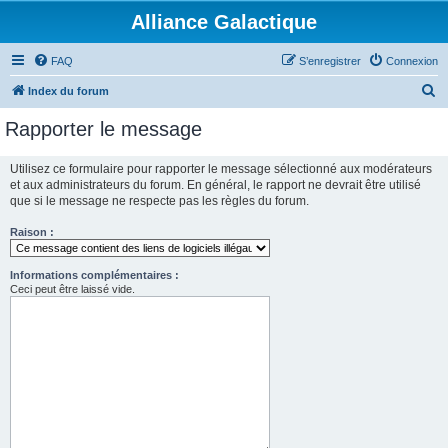
Alliance Galactique
FAQ
S’enregistrer
Connexion
R
Index du forum
e
Rapporter le message
c
h
Utilisez ce formulaire pour rapporter le message sélectionné aux modérateurs
et aux administrateurs du forum. En général, le rapport ne devrait être utilisé
e
que si le message ne respecte pas les règles du forum.
r
Raison :
c
h
Informations complémentaires :
e
Ceci peut être laissé vide.
r