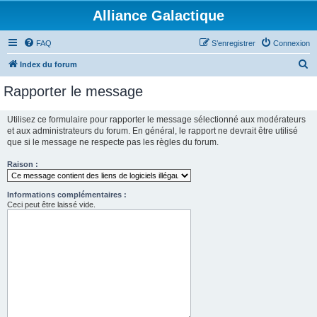
Alliance Galactique
FAQ
S’enregistrer
Connexion
R
Index du forum
e
Rapporter le message
c
h
Utilisez ce formulaire pour rapporter le message sélectionné aux modérateurs
et aux administrateurs du forum. En général, le rapport ne devrait être utilisé
e
que si le message ne respecte pas les règles du forum.
r
Raison :
c
h
Informations complémentaires :
e
Ceci peut être laissé vide.
r