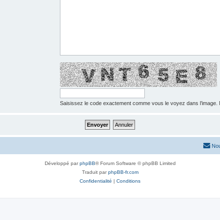
Saisissez le code exactement comme vous le voyez dans l’image. N
Nou
Développé par
phpBB
® Forum Software © phpBB Limited
Traduit par
phpBB-fr.com
Confidentialité
|
Conditions