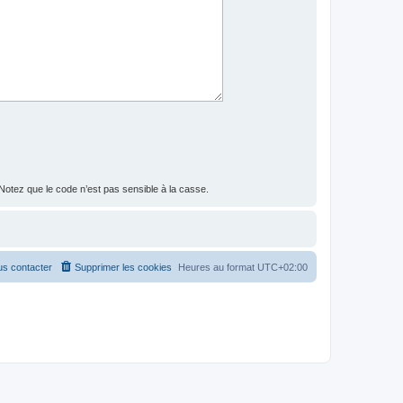
otez que le code n’est pas sensible à la casse.
s contacter
Supprimer les cookies
Heures au format
UTC+02:00