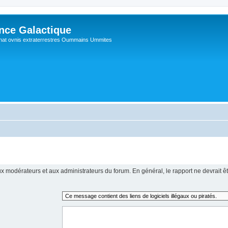
ance Galactique
hat ovnis extraterrestres Oummains Ummites
x modérateurs et aux administrateurs du forum. En général, le rapport ne devrait êt