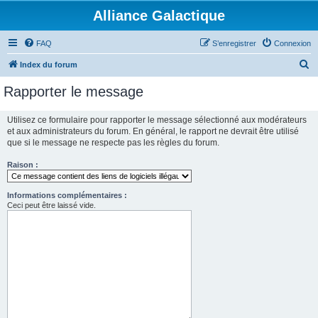
Alliance Galactique
FAQ
S’enregistrer
Connexion
R
Index du forum
e
Rapporter le message
c
h
Utilisez ce formulaire pour rapporter le message sélectionné aux modérateurs
et aux administrateurs du forum. En général, le rapport ne devrait être utilisé
e
que si le message ne respecte pas les règles du forum.
r
Raison :
c
h
Informations complémentaires :
e
Ceci peut être laissé vide.
r