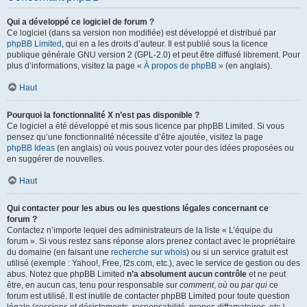
Qui a développé ce logiciel de forum ?
Ce logiciel (dans sa version non modifiée) est développé et distribué par
phpBB Limited
, qui en a les droits d’auteur. Il est publié sous la licence
publique générale GNU version 2 (GPL-2.0) et peut être diffusé librement. Pour
plus d’informations, visitez la page «
À propos de phpBB
» (en anglais).
Haut
Pourquoi la fonctionnalité X n’est pas disponible ?
Ce logiciel a été développé et mis sous licence par phpBB Limited. Si vous
pensez qu’une fonctionnalité nécessite d’être ajoutée, visitez la page
phpBB Ideas
(en anglais) où vous pouvez voter pour des idées proposées ou
en suggérer de nouvelles.
Haut
Qui contacter pour les abus ou les questions légales concernant ce
forum ?
Contactez n’importe lequel des administrateurs de la liste « L’équipe du
forum ». Si vous restez sans réponse alors prenez contact avec le propriétaire
du domaine (en faisant une
recherche sur whois
) ou si un service gratuit est
utilisé (exemple : Yahoo!, Free, f2s.com, etc.), avec le service de gestion ou des
abus. Notez que phpBB Limited
n’a absolument aucun contrôle
et ne peut
être, en aucun cas, tenu pour responsable sur
comment
,
où
ou
par qui
ce
forum est utilisé. Il est inutile de contacter phpBB Limited pour toute question