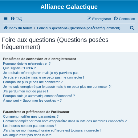
Alliance Galactique
FAQ
S’enregistrer
Connexion
R
Index du forum
Foire aux questions (Questions posées fréquemment)
e
Foire aux questions (Questions posées
c
fréquemment)
h
e
Problèmes de connexion et d’enregistrement
Pourquoi dois-je m’enregistrer ?
r
Que signifie COPPA ?
c
Je souhaite m’enregistrer, mais je n’y parviens pas !
Je suis enregistré mais je ne peux pas me connecter !
h
Pourquoi ne puis-je pas me connecter ?
Je me suis enregistré par le passé mais je ne peux plus me connecter ?!
e
J’ai perdu mon mot de passe !
r
Pourquoi suis-je automatiquement déconnecté ?
À quoi sert « Supprimer les cookies » ?
Paramètres et préférences de l’utilisateur
Comment modifier mes paramètres ?
Comment empêcher mon nom d’apparaître dans la liste des membres connectés ?
Les heures ne sont pas correctes !
J’ai changé mon fuseau horaire et l’heure est toujours incorrecte !
Ma langue n’est pas dans la liste !