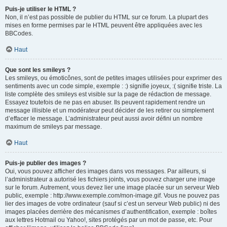
Puis-je utiliser le HTML ?
Non, il n’est pas possible de publier du HTML sur ce forum. La plupart des
mises en forme permises par le HTML peuvent être appliquées avec les
BBCodes.
Haut
Que sont les smileys ?
Les smileys, ou émoticônes, sont de petites images utilisées pour exprimer des
sentiments avec un code simple, exemple : :) signifie joyeux, :( signifie triste. La
liste complète des smileys est visible sur la page de rédaction de message.
Essayez toutefois de ne pas en abuser. Ils peuvent rapidement rendre un
message illisible et un modérateur peut décider de les retirer ou simplement
d’effacer le message. L’administrateur peut aussi avoir défini un nombre
maximum de smileys par message.
Haut
Puis-je publier des images ?
Oui, vous pouvez afficher des images dans vos messages. Par ailleurs, si
l’administrateur a autorisé les fichiers joints, vous pouvez charger une image
sur le forum. Autrement, vous devez lier une image placée sur un serveur Web
public, exemple : http://www.exemple.com/mon-image.gif. Vous ne pouvez pas
lier des images de votre ordinateur (sauf si c’est un serveur Web public) ni des
images placées derrière des mécanismes d’authentification, exemple : boîtes
aux lettres Hotmail ou Yahoo!, sites protégés par un mot de passe, etc. Pour