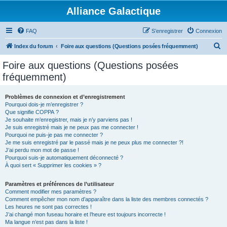
Alliance Galactique
FAQ
S’enregistrer
Connexion
R
Index du forum
Foire aux questions (Questions posées fréquemment)
e
Foire aux questions (Questions posées
c
fréquemment)
h
e
Problèmes de connexion et d’enregistrement
Pourquoi dois-je m’enregistrer ?
r
Que signifie COPPA ?
c
Je souhaite m’enregistrer, mais je n’y parviens pas !
Je suis enregistré mais je ne peux pas me connecter !
h
Pourquoi ne puis-je pas me connecter ?
Je me suis enregistré par le passé mais je ne peux plus me connecter ?!
e
J’ai perdu mon mot de passe !
r
Pourquoi suis-je automatiquement déconnecté ?
À quoi sert « Supprimer les cookies » ?
Paramètres et préférences de l’utilisateur
Comment modifier mes paramètres ?
Comment empêcher mon nom d’apparaître dans la liste des membres connectés ?
Les heures ne sont pas correctes !
J’ai changé mon fuseau horaire et l’heure est toujours incorrecte !
Ma langue n’est pas dans la liste !