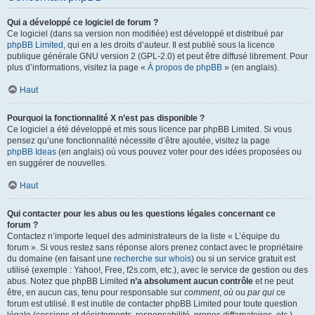
Qui a développé ce logiciel de forum ?
Ce logiciel (dans sa version non modifiée) est développé et distribué par
phpBB Limited
, qui en a les droits d’auteur. Il est publié sous la licence
publique générale GNU version 2 (GPL-2.0) et peut être diffusé librement. Pour
plus d’informations, visitez la page «
À propos de phpBB
» (en anglais).
Haut
Pourquoi la fonctionnalité X n’est pas disponible ?
Ce logiciel a été développé et mis sous licence par phpBB Limited. Si vous
pensez qu’une fonctionnalité nécessite d’être ajoutée, visitez la page
phpBB Ideas
(en anglais) où vous pouvez voter pour des idées proposées ou
en suggérer de nouvelles.
Haut
Qui contacter pour les abus ou les questions légales concernant ce
forum ?
Contactez n’importe lequel des administrateurs de la liste « L’équipe du
forum ». Si vous restez sans réponse alors prenez contact avec le propriétaire
du domaine (en faisant une
recherche sur whois
) ou si un service gratuit est
utilisé (exemple : Yahoo!, Free, f2s.com, etc.), avec le service de gestion ou des
abus. Notez que phpBB Limited
n’a absolument aucun contrôle
et ne peut
être, en aucun cas, tenu pour responsable sur
comment
,
où
ou
par qui
ce
forum est utilisé. Il est inutile de contacter phpBB Limited pour toute question