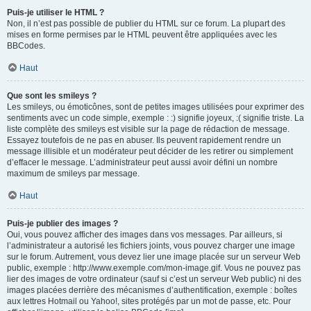
Puis-je utiliser le HTML ?
Non, il n’est pas possible de publier du HTML sur ce forum. La plupart des
mises en forme permises par le HTML peuvent être appliquées avec les
BBCodes.
Haut
Que sont les smileys ?
Les smileys, ou émoticônes, sont de petites images utilisées pour exprimer des
sentiments avec un code simple, exemple : :) signifie joyeux, :( signifie triste. La
liste complète des smileys est visible sur la page de rédaction de message.
Essayez toutefois de ne pas en abuser. Ils peuvent rapidement rendre un
message illisible et un modérateur peut décider de les retirer ou simplement
d’effacer le message. L’administrateur peut aussi avoir défini un nombre
maximum de smileys par message.
Haut
Puis-je publier des images ?
Oui, vous pouvez afficher des images dans vos messages. Par ailleurs, si
l’administrateur a autorisé les fichiers joints, vous pouvez charger une image
sur le forum. Autrement, vous devez lier une image placée sur un serveur Web
public, exemple : http://www.exemple.com/mon-image.gif. Vous ne pouvez pas
lier des images de votre ordinateur (sauf si c’est un serveur Web public) ni des
images placées derrière des mécanismes d’authentification, exemple : boîtes
aux lettres Hotmail ou Yahoo!, sites protégés par un mot de passe, etc. Pour