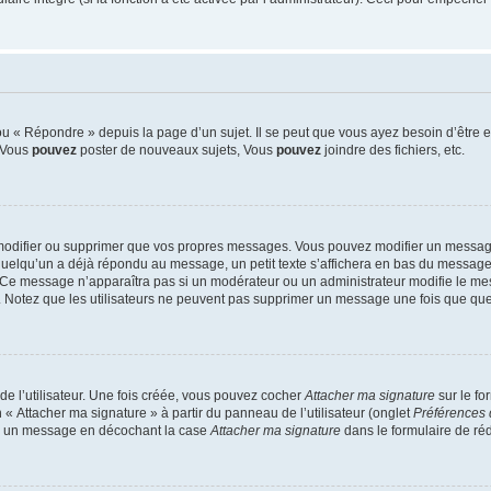
 « Répondre » depuis la page d’un sujet. Il se peut que vous ayez besoin d’être e
: Vous
pouvez
poster de nouveaux sujets, Vous
pouvez
joindre des fichiers, etc.
modifier ou supprimer que vos propres messages. Vous pouvez modifier un message
lqu’un a déjà répondu au message, un petit texte s’affichera en bas du message ind
n. Ce message n’apparaîtra pas si un modérateur ou un administrateur modifie le mes
ive. Notez que les utilisateurs ne peuvent pas supprimer un message une fois que qu
e l’utilisateur. Une fois créée, vous pouvez cocher
Attacher ma signature
sur le fo
 « Attacher ma signature » à partir du panneau de l’utilisateur (onglet
Préférences 
 à un message en décochant la case
Attacher ma signature
dans le formulaire de ré