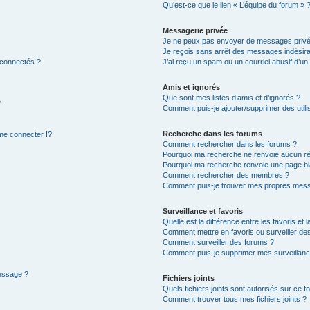
Qu’est-ce que le lien « L’équipe du forum » 
Messagerie privée
Je ne peux pas envoyer de messages privé
Je reçois sans arrêt des messages indésira
 connectés ?
J’ai reçu un spam ou un courriel abusif d’u
Amis et ignorés
Que sont mes listes d’amis et d’ignorés ?
?
Comment puis-je ajouter/supprimer des utilis
Recherche dans les forums
e connecter !?
Comment rechercher dans les forums ?
Pourquoi ma recherche ne renvoie aucun ré
Pourquoi ma recherche renvoie une page bl
Comment rechercher des membres ?
Comment puis-je trouver mes propres mess
Surveillance et favoris
Quelle est la différence entre les favoris et l
Comment mettre en favoris ou surveiller des
Comment surveiller des forums ?
Comment puis-je supprimer mes surveillanc
message ?
Fichiers joints
Quels fichiers joints sont autorisés sur ce f
Comment trouver tous mes fichiers joints ?