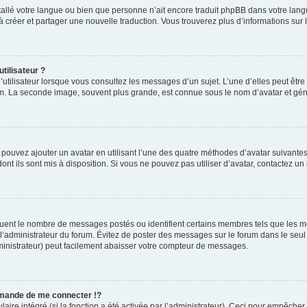
installé votre langue ou bien que personne n’ait encore traduit phpBB dans votre l
s à créer et partager une nouvelle traduction. Vous trouverez plus d’informations sur l
tilisateur ?
utilisateur lorsque vous consultez les messages d’un sujet. L’une d’elles peut êtr
rum. La seconde image, souvent plus grande, est connue sous le nom d’avatar et 
s pouvez ajouter un avatar en utilisant l’une des quatre méthodes d’avatar suivantes 
ont ils sont mis à disposition. Si vous ne pouvez pas utiliser d’avatar, contactez un
iquent le nombre de messages postés ou identifient certains membres tels que les 
ar l’administrateur du forum. Évitez de poster des messages sur le forum dans le seu
ministrateur) peut facilement abaisser votre compteur de messages.
mande de me connecter !?
re intégré (si la fonction a été activée par l’administrateur). Ceci pour empêcher l’u