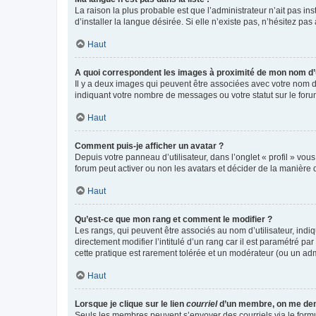
La raison la plus probable est que l’administrateur n’ait pas 
d’installer la langue désirée. Si elle n’existe pas, n’hésitez pa
Haut
A quoi correspondent les images à proximité de mon nom d’u
Il y a deux images qui peuvent être associées avec votre nom d’
indiquant votre nombre de messages ou votre statut sur le fo
Haut
Comment puis-je afficher un avatar ?
Depuis votre panneau d’utilisateur, dans l’onglet « profil » vou
forum peut activer ou non les avatars et décider de la manière d
Haut
Qu’est-ce que mon rang et comment le modifier ?
Les rangs, qui peuvent être associés au nom d’utilisateur, ind
directement modifier l’intitulé d’un rang car il est paramétré p
cette pratique est rarement tolérée et un modérateur (ou un ad
Haut
Lorsque je clique sur le lien
courriel
d’un membre, on me de
Seuls les membres peuvent s’envoyer des courriels via le formulai