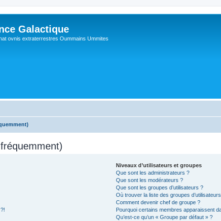
ance Galactique
hat ovnis extraterrestres Oummains Ummites
réquemment)
s fréquemment)
Niveaux d’utilisateurs et groupes
Que sont les administrateurs ?
Que sont les modérateurs ?
Que sont les groupes d’utilisateurs ?
Où trouver la liste des groupes d’utilisateur
Comment devenir chef de groupe ?
 ?!
Pourquoi certains membres apparaissent dan
Qu’est-ce qu’un « Groupe par défaut » ?