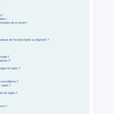
?
s !
bles !
n membre de ce forum !
ateurs de ma liste d’amis ou d’ignorés ?
sultat ?
anche ?!
ages et sujets ?
a surveillance ?
 sujets ?
es de sujets ?
orum ?