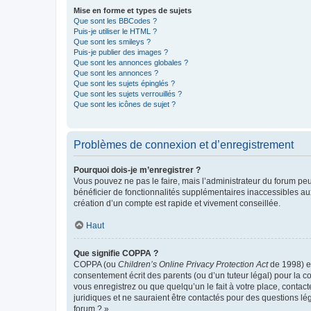
Mise en forme et types de sujets
Que sont les BBCodes ?
Puis-je utiliser le HTML ?
Que sont les smileys ?
Puis-je publier des images ?
Que sont les annonces globales ?
Que sont les annonces ?
Que sont les sujets épinglés ?
Que sont les sujets verrouillés ?
Que sont les icônes de sujet ?
Problèmes de connexion et d’enregistrement
Pourquoi dois-je m’enregistrer ?
Vous pouvez ne pas le faire, mais l’administrateur du forum peu
bénéficier de fonctionnalités supplémentaires inaccessibles au
création d’un compte est rapide et vivement conseillée.
Haut
Que signifie COPPA ?
COPPA (ou
Children’s Online Privacy Protection Act
de 1998) es
consentement écrit des parents (ou d’un tuteur légal) pour la c
vous enregistrez ou que quelqu’un le fait à votre place, contac
juridiques et ne sauraient être contactés pour des questions lé
forum ? ».