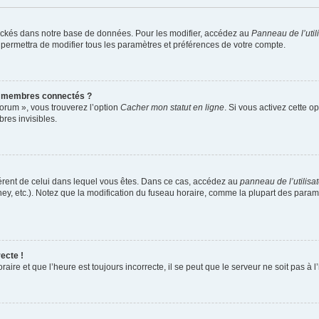
ockés dans notre base de données. Pour les modifier, accédez au
Panneau de l’util
 permettra de modifier tous les paramètres et préférences de votre compte.
s membres connectés ?
forum », vous trouverez l’option
Cacher mon statut en ligne
. Si vous activez cette o
es invisibles.
ifférent de celui dans lequel vous êtes. Dans ce cas, accédez au
panneau de l’utilisa
ney, etc.). Notez que la modification du fuseau horaire, comme la plupart des para
ecte !
aire et que l’heure est toujours incorrecte, il se peut que le serveur ne soit pas à