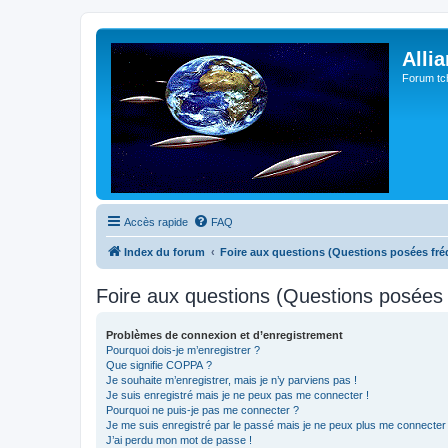
Alli
Forum tc
Accès rapide
FAQ
Index du forum
Foire aux questions (Questions posées f
Foire aux questions (Questions posée
Problèmes de connexion et d’enregistrement
Pourquoi dois-je m’enregistrer ?
Que signifie COPPA ?
Je souhaite m’enregistrer, mais je n’y parviens pas !
Je suis enregistré mais je ne peux pas me connecter !
Pourquoi ne puis-je pas me connecter ?
Je me suis enregistré par le passé mais je ne peux plus me connecter
J’ai perdu mon mot de passe !