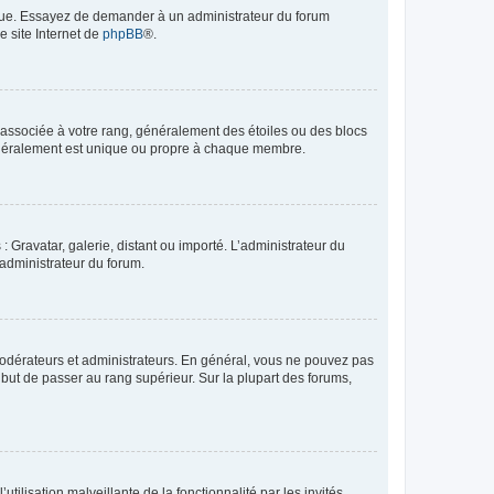
angue. Essayez de demander à un administrateur du forum
e site Internet de
phpBB
®.
e associée à votre rang, généralement des étoiles ou des blocs
généralement est unique ou propre à chaque membre.
: Gravatar, galerie, distant ou importé. L’administrateur du
 administrateur du forum.
modérateurs et administrateurs. En général, vous ne pouvez pas
l but de passer au rang supérieur. Sur la plupart des forums,
tilisation malveillante de la fonctionnalité par les invités.