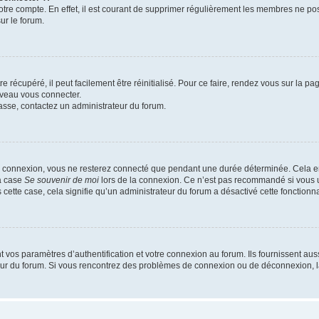
votre compte. En effet, il est courant de supprimer régulièrement les membres ne pos
ur le forum.
 récupéré, il peut facilement être réinitialisé. Pour ce faire, rendez vous sur la p
uveau vous connecter.
passe, contactez un administrateur du forum.
e connexion, vous ne resterez connecté que pendant une durée déterminée. Cela em
la case
Se souvenir de moi
lors de la connexion. Ce n’est pas recommandé si vous u
s cette case, cela signifie qu’un administrateur du forum a désactivé cette fonctionna
os paramètres d’authentification et votre connexion au forum. Ils fournissent aussi
teur du forum. Si vous rencontrez des problèmes de connexion ou de déconnexion, l