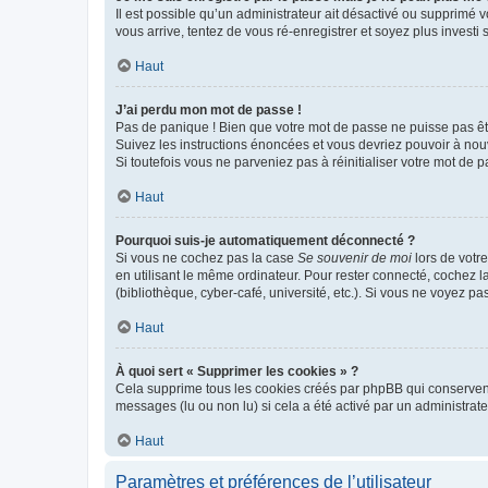
Il est possible qu’un administrateur ait désactivé ou supprimé 
vous arrive, tentez de vous ré-enregistrer et soyez plus investi s
Haut
J’ai perdu mon mot de passe !
Pas de panique ! Bien que votre mot de passe ne puisse pas être
Suivez les instructions énoncées et vous devriez pouvoir à no
Si toutefois vous ne parveniez pas à réinitialiser votre mot de 
Haut
Pourquoi suis-je automatiquement déconnecté ?
Si vous ne cochez pas la case
Se souvenir de moi
lors de votr
en utilisant le même ordinateur. Pour rester connecté, cochez 
(bibliothèque, cyber-café, université, etc.). Si vous ne voyez pa
Haut
À quoi sert « Supprimer les cookies » ?
Cela supprime tous les cookies créés par phpBB qui conservent v
messages (lu ou non lu) si cela a été activé par un administra
Haut
Paramètres et préférences de l’utilisateur