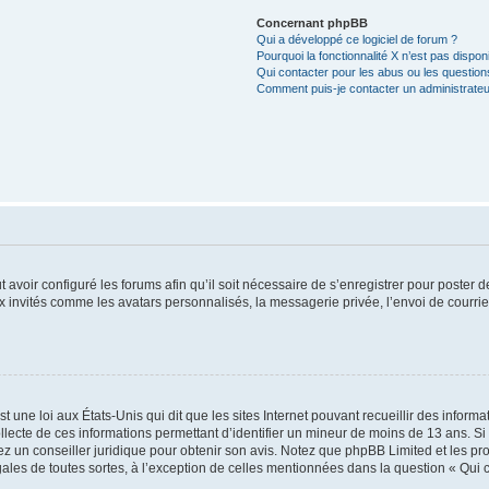
Concernant phpBB
Qui a développé ce logiciel de forum ?
Pourquoi la fonctionnalité X n’est pas dispon
Qui contacter pour les abus ou les questio
Comment puis-je contacter un administrateu
t avoir configuré les forums afin qu’il soit nécessaire de s’enregistrer pour poster
x invités comme les avatars personnalisés, la messagerie privée, l’envoi de courri
t une loi aux États-Unis qui dit que les sites Internet pouvant recueillir des infor
ollecte de ces informations permettant d’identifier un mineur de moins de 13 ans. S
tez un conseiller juridique pour obtenir son avis. Notez que phpBB Limited et les pr
gales de toutes sortes, à l’exception de celles mentionnées dans la question « Qui