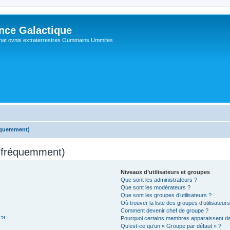
ance Galactique
hat ovnis extraterrestres Oummains Ummites
réquemment)
s fréquemment)
Niveaux d’utilisateurs et groupes
Que sont les administrateurs ?
Que sont les modérateurs ?
Que sont les groupes d’utilisateurs ?
Où trouver la liste des groupes d’utilisateur
Comment devenir chef de groupe ?
 ?!
Pourquoi certains membres apparaissent dan
Qu’est-ce qu’un « Groupe par défaut » ?