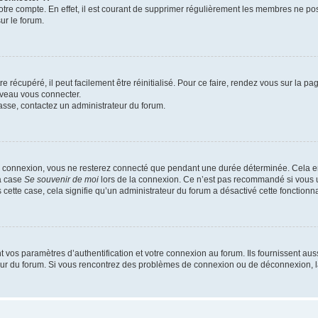
votre compte. En effet, il est courant de supprimer régulièrement les membres ne pos
ur le forum.
 récupéré, il peut facilement être réinitialisé. Pour ce faire, rendez vous sur la p
uveau vous connecter.
passe, contactez un administrateur du forum.
e connexion, vous ne resterez connecté que pendant une durée déterminée. Cela em
la case
Se souvenir de moi
lors de la connexion. Ce n’est pas recommandé si vous u
s cette case, cela signifie qu’un administrateur du forum a désactivé cette fonctionna
os paramètres d’authentification et votre connexion au forum. Ils fournissent aussi
teur du forum. Si vous rencontrez des problèmes de connexion ou de déconnexion, l