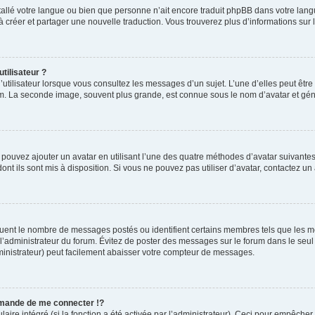
installé votre langue ou bien que personne n’ait encore traduit phpBB dans votre l
s à créer et partager une nouvelle traduction. Vous trouverez plus d’informations sur l
tilisateur ?
utilisateur lorsque vous consultez les messages d’un sujet. L’une d’elles peut êtr
rum. La seconde image, souvent plus grande, est connue sous le nom d’avatar et 
s pouvez ajouter un avatar en utilisant l’une des quatre méthodes d’avatar suivantes 
ont ils sont mis à disposition. Si vous ne pouvez pas utiliser d’avatar, contactez un
iquent le nombre de messages postés ou identifient certains membres tels que les 
ar l’administrateur du forum. Évitez de poster des messages sur le forum dans le seu
ministrateur) peut facilement abaisser votre compteur de messages.
mande de me connecter !?
re intégré (si la fonction a été activée par l’administrateur). Ceci pour empêcher l’u