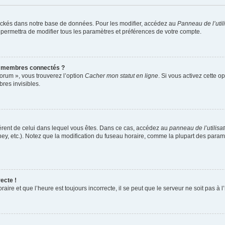
ockés dans notre base de données. Pour les modifier, accédez au
Panneau de l’util
 permettra de modifier tous les paramètres et préférences de votre compte.
s membres connectés ?
forum », vous trouverez l’option
Cacher mon statut en ligne
. Si vous activez cette o
es invisibles.
ifférent de celui dans lequel vous êtes. Dans ce cas, accédez au
panneau de l’utilisa
ney, etc.). Notez que la modification du fuseau horaire, comme la plupart des para
ecte !
aire et que l’heure est toujours incorrecte, il se peut que le serveur ne soit pas à