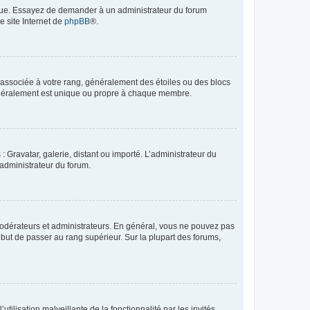
angue. Essayez de demander à un administrateur du forum
e site Internet de
phpBB
®.
e associée à votre rang, généralement des étoiles ou des blocs
généralement est unique ou propre à chaque membre.
: Gravatar, galerie, distant ou importé. L’administrateur du
 administrateur du forum.
modérateurs et administrateurs. En général, vous ne pouvez pas
l but de passer au rang supérieur. Sur la plupart des forums,
tilisation malveillante de la fonctionnalité par les invités.