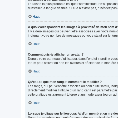
La raison la plus probable est que l’administrateur n’ait pas 
d’installer la langue désirée. Si elle n’existe pas, n’hésitez pa
Haut
A quoi correspondent les images à proximité de mon nom d’u
Il y a deux images qui peuvent être associées avec votre nom d’
indiquant votre nombre de messages ou votre statut sur le fo
Haut
Comment puis-je afficher un avatar ?
Depuis votre panneau d’utilisateur, dans l’onglet « profil » vou
forum peut activer ou non les avatars et décider de la manière d
Haut
Qu’est-ce que mon rang et comment le modifier ?
Les rangs, qui peuvent être associés au nom d’utilisateur, ind
directement modifier l’intitulé d’un rang car il est paramétré p
cette pratique est rarement tolérée et un modérateur (ou un ad
Haut
Lorsque je clique sur le lien
courriel
d’un membre, on me de
Seuls les membres peuvent s’envoyer des courriels via le formulai