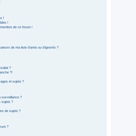
?
s !
bles !
n membre de ce forum !
ateurs de ma liste d’amis ou d’ignorés ?
sultat ?
anche ?!
ages et sujets ?
a surveillance ?
 sujets ?
es de sujets ?
orum ?