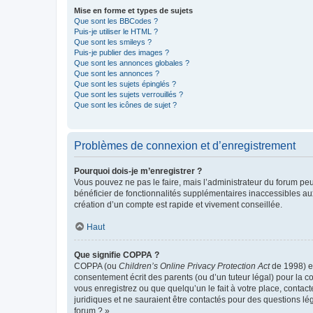
Mise en forme et types de sujets
Que sont les BBCodes ?
Puis-je utiliser le HTML ?
Que sont les smileys ?
Puis-je publier des images ?
Que sont les annonces globales ?
Que sont les annonces ?
Que sont les sujets épinglés ?
Que sont les sujets verrouillés ?
Que sont les icônes de sujet ?
Problèmes de connexion et d’enregistrement
Pourquoi dois-je m’enregistrer ?
Vous pouvez ne pas le faire, mais l’administrateur du forum peu
bénéficier de fonctionnalités supplémentaires inaccessibles au
création d’un compte est rapide et vivement conseillée.
Haut
Que signifie COPPA ?
COPPA (ou
Children’s Online Privacy Protection Act
de 1998) es
consentement écrit des parents (ou d’un tuteur légal) pour la c
vous enregistrez ou que quelqu’un le fait à votre place, contac
juridiques et ne sauraient être contactés pour des questions lé
forum ? ».