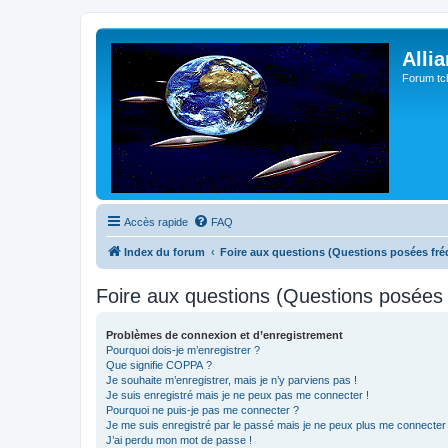
Alli
Forum tc
Accès rapide
FAQ
Index du forum
Foire aux questions (Questions posées f
Foire aux questions (Questions posée
Problèmes de connexion et d’enregistrement
Pourquoi dois-je m’enregistrer ?
Que signifie COPPA ?
Je souhaite m’enregistrer, mais je n’y parviens pas !
Je suis enregistré mais je ne peux pas me connecter !
Pourquoi ne puis-je pas me connecter ?
Je me suis enregistré par le passé mais je ne peux plus me connecter
J’ai perdu mon mot de passe !