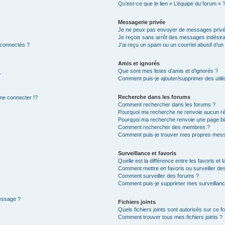
Qu’est-ce que le lien « L’équipe du forum » 
Messagerie privée
Je ne peux pas envoyer de messages privé
Je reçois sans arrêt des messages indésira
 connectés ?
J’ai reçu un spam ou un courriel abusif d’u
Amis et ignorés
Que sont mes listes d’amis et d’ignorés ?
?
Comment puis-je ajouter/supprimer des utilis
Recherche dans les forums
e connecter !?
Comment rechercher dans les forums ?
Pourquoi ma recherche ne renvoie aucun ré
Pourquoi ma recherche renvoie une page bl
Comment rechercher des membres ?
Comment puis-je trouver mes propres mess
Surveillance et favoris
Quelle est la différence entre les favoris et l
Comment mettre en favoris ou surveiller des
Comment surveiller des forums ?
Comment puis-je supprimer mes surveillanc
message ?
Fichiers joints
Quels fichiers joints sont autorisés sur ce f
Comment trouver tous mes fichiers joints ?