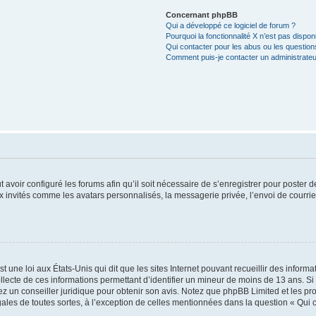
Concernant phpBB
Qui a développé ce logiciel de forum ?
Pourquoi la fonctionnalité X n’est pas dispon
Qui contacter pour les abus ou les questio
Comment puis-je contacter un administrateu
t avoir configuré les forums afin qu’il soit nécessaire de s’enregistrer pour poster
x invités comme les avatars personnalisés, la messagerie privée, l’envoi de courri
t une loi aux États-Unis qui dit que les sites Internet pouvant recueillir des infor
ollecte de ces informations permettant d’identifier un mineur de moins de 13 ans. S
tez un conseiller juridique pour obtenir son avis. Notez que phpBB Limited et les pr
gales de toutes sortes, à l’exception de celles mentionnées dans la question « Qui