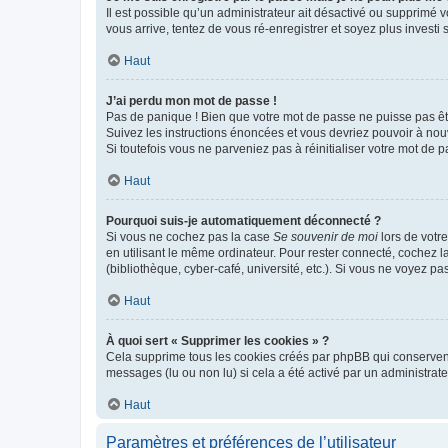
Il est possible qu’un administrateur ait désactivé ou supprimé 
vous arrive, tentez de vous ré-enregistrer et soyez plus investi s
Haut
J’ai perdu mon mot de passe !
Pas de panique ! Bien que votre mot de passe ne puisse pas être
Suivez les instructions énoncées et vous devriez pouvoir à no
Si toutefois vous ne parveniez pas à réinitialiser votre mot de 
Haut
Pourquoi suis-je automatiquement déconnecté ?
Si vous ne cochez pas la case
Se souvenir de moi
lors de votr
en utilisant le même ordinateur. Pour rester connecté, cochez 
(bibliothèque, cyber-café, université, etc.). Si vous ne voyez pa
Haut
À quoi sert « Supprimer les cookies » ?
Cela supprime tous les cookies créés par phpBB qui conservent v
messages (lu ou non lu) si cela a été activé par un administra
Haut
Paramètres et préférences de l’utilisateur