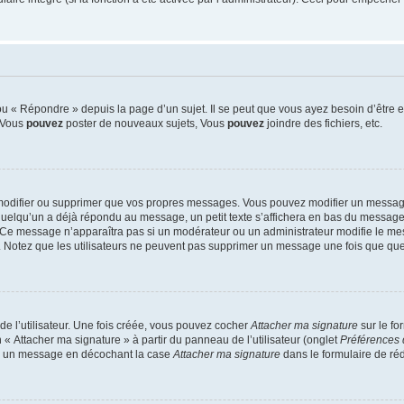
 « Répondre » depuis la page d’un sujet. Il se peut que vous ayez besoin d’être e
: Vous
pouvez
poster de nouveaux sujets, Vous
pouvez
joindre des fichiers, etc.
modifier ou supprimer que vos propres messages. Vous pouvez modifier un message
lqu’un a déjà répondu au message, un petit texte s’affichera en bas du message ind
n. Ce message n’apparaîtra pas si un modérateur ou un administrateur modifie le mes
ive. Notez que les utilisateurs ne peuvent pas supprimer un message une fois que qu
e l’utilisateur. Une fois créée, vous pouvez cocher
Attacher ma signature
sur le fo
 « Attacher ma signature » à partir du panneau de l’utilisateur (onglet
Préférences 
 à un message en décochant la case
Attacher ma signature
dans le formulaire de ré