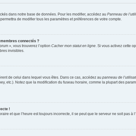
ockés dans notre base de données. Pour les modifier, accédez au
Panneau de l’util
 permettra de modifier tous les paramètres et préférences de votre compte.
s membres connectés ?
forum », vous trouverez l’option
Cacher mon statut en ligne
. Si vous activez cette o
es invisibles.
ifférent de celui dans lequel vous êtes. Dans ce cas, accédez au
panneau de l’utilisa
ney, etc.). Notez que la modification du fuseau horaire, comme la plupart des para
ecte !
aire et que l’heure est toujours incorrecte, il se peut que le serveur ne soit pas à