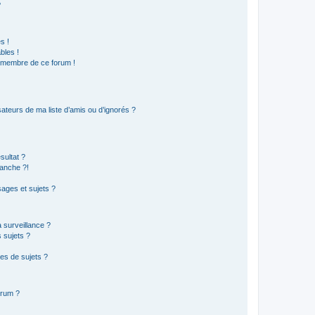
?
s !
bles !
n membre de ce forum !
ateurs de ma liste d’amis ou d’ignorés ?
sultat ?
anche ?!
ages et sujets ?
a surveillance ?
 sujets ?
es de sujets ?
orum ?