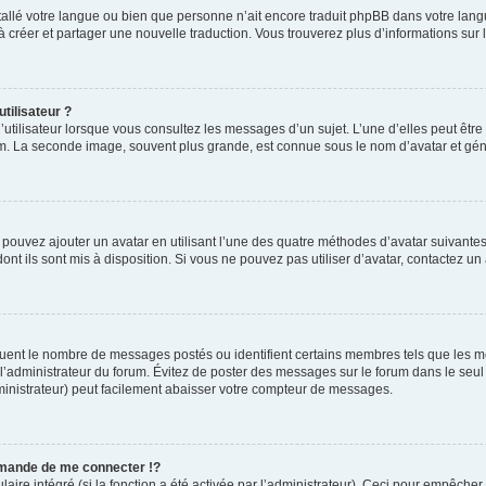
installé votre langue ou bien que personne n’ait encore traduit phpBB dans votre l
s à créer et partager une nouvelle traduction. Vous trouverez plus d’informations sur l
tilisateur ?
utilisateur lorsque vous consultez les messages d’un sujet. L’une d’elles peut êtr
rum. La seconde image, souvent plus grande, est connue sous le nom d’avatar et 
s pouvez ajouter un avatar en utilisant l’une des quatre méthodes d’avatar suivantes 
ont ils sont mis à disposition. Si vous ne pouvez pas utiliser d’avatar, contactez un
iquent le nombre de messages postés ou identifient certains membres tels que les 
ar l’administrateur du forum. Évitez de poster des messages sur le forum dans le seu
ministrateur) peut facilement abaisser votre compteur de messages.
mande de me connecter !?
re intégré (si la fonction a été activée par l’administrateur). Ceci pour empêcher l’u