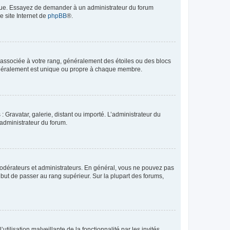
angue. Essayez de demander à un administrateur du forum
e site Internet de
phpBB
®.
e associée à votre rang, généralement des étoiles ou des blocs
généralement est unique ou propre à chaque membre.
: Gravatar, galerie, distant ou importé. L’administrateur du
 administrateur du forum.
modérateurs et administrateurs. En général, vous ne pouvez pas
l but de passer au rang supérieur. Sur la plupart des forums,
tilisation malveillante de la fonctionnalité par les invités.