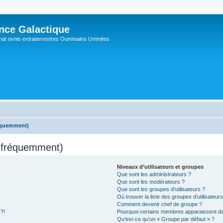
ance Galactique
hat ovnis extraterrestres Oummains Ummites
réquemment)
s fréquemment)
Niveaux d’utilisateurs et groupes
Que sont les administrateurs ?
Que sont les modérateurs ?
Que sont les groupes d’utilisateurs ?
Où trouver la liste des groupes d’utilisateur
Comment devenir chef de groupe ?
 ?!
Pourquoi certains membres apparaissent dan
Qu’est-ce qu’un « Groupe par défaut » ?