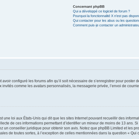
Concernant phpBB
Qui a développé ce logiciel de forum ?
Pourquoi la fonctionnalité X n’est pas dispon
Qui contacter pour les abus ou les questio
Comment puis-je contacter un administrateu
t avoir configuré les forums afin qu’il soit nécessaire de s’enregistrer pour poster
x invités comme les avatars personnalisés, la messagerie privée, l’envoi de courri
t une loi aux États-Unis qui dit que les sites Internet pouvant recueillir des infor
ollecte de ces informations permettant d’identifier un mineur de moins de 13 ans. S
tez un conseiller juridique pour obtenir son avis. Notez que phpBB Limited et les pr
gales de toutes sortes, à l’exception de celles mentionnées dans la question « Qui