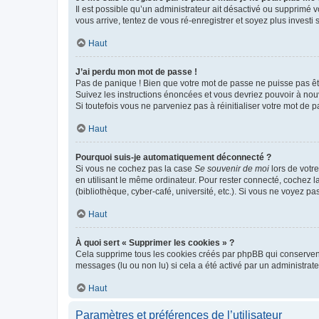
Il est possible qu’un administrateur ait désactivé ou supprimé 
vous arrive, tentez de vous ré-enregistrer et soyez plus investi s
Haut
J’ai perdu mon mot de passe !
Pas de panique ! Bien que votre mot de passe ne puisse pas être
Suivez les instructions énoncées et vous devriez pouvoir à no
Si toutefois vous ne parveniez pas à réinitialiser votre mot de 
Haut
Pourquoi suis-je automatiquement déconnecté ?
Si vous ne cochez pas la case
Se souvenir de moi
lors de votr
en utilisant le même ordinateur. Pour rester connecté, cochez 
(bibliothèque, cyber-café, université, etc.). Si vous ne voyez pa
Haut
À quoi sert « Supprimer les cookies » ?
Cela supprime tous les cookies créés par phpBB qui conservent v
messages (lu ou non lu) si cela a été activé par un administra
Haut
Paramètres et préférences de l’utilisateur