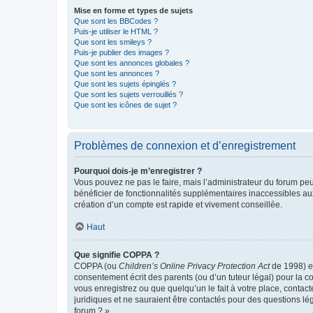
Mise en forme et types de sujets
Que sont les BBCodes ?
Puis-je utiliser le HTML ?
Que sont les smileys ?
Puis-je publier des images ?
Que sont les annonces globales ?
Que sont les annonces ?
Que sont les sujets épinglés ?
Que sont les sujets verrouillés ?
Que sont les icônes de sujet ?
Problèmes de connexion et d’enregistrement
Pourquoi dois-je m’enregistrer ?
Vous pouvez ne pas le faire, mais l’administrateur du forum peu
bénéficier de fonctionnalités supplémentaires inaccessibles au
création d’un compte est rapide et vivement conseillée.
Haut
Que signifie COPPA ?
COPPA (ou
Children’s Online Privacy Protection Act
de 1998) es
consentement écrit des parents (ou d’un tuteur légal) pour la c
vous enregistrez ou que quelqu’un le fait à votre place, contac
juridiques et ne sauraient être contactés pour des questions lé
forum ? ».