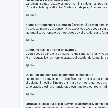
La raison la plus probable est que l’administrateur n’ait pas 
d’installer la langue désirée. Si elle n’existe pas, n’hésitez pa
Haut
A quoi correspondent les images à proximité de mon nom d’u
Il y a deux images qui peuvent être associées avec votre nom d’
indiquant votre nombre de messages ou votre statut sur le fo
Haut
Comment puis-je afficher un avatar ?
Depuis votre panneau d’utilisateur, dans l’onglet « profil » vou
forum peut activer ou non les avatars et décider de la manière d
Haut
Qu’est-ce que mon rang et comment le modifier ?
Les rangs, qui peuvent être associés au nom d’utilisateur, ind
directement modifier l’intitulé d’un rang car il est paramétré p
cette pratique est rarement tolérée et un modérateur (ou un ad
Haut
Lorsque je clique sur le lien
courriel
d’un membre, on me de
Seuls les membres peuvent s’envoyer des courriels via le formulai