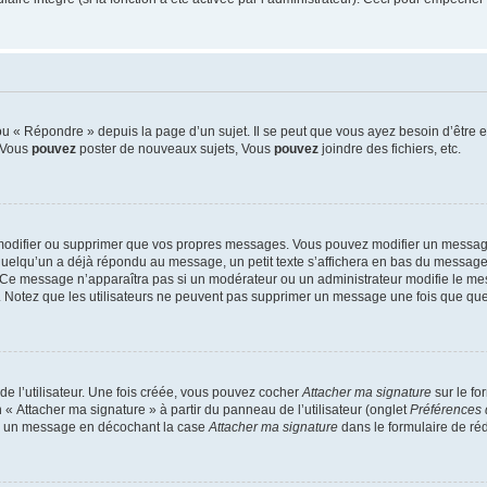
 « Répondre » depuis la page d’un sujet. Il se peut que vous ayez besoin d’être e
: Vous
pouvez
poster de nouveaux sujets, Vous
pouvez
joindre des fichiers, etc.
modifier ou supprimer que vos propres messages. Vous pouvez modifier un message
lqu’un a déjà répondu au message, un petit texte s’affichera en bas du message ind
n. Ce message n’apparaîtra pas si un modérateur ou un administrateur modifie le mes
ive. Notez que les utilisateurs ne peuvent pas supprimer un message une fois que qu
e l’utilisateur. Une fois créée, vous pouvez cocher
Attacher ma signature
sur le fo
 « Attacher ma signature » à partir du panneau de l’utilisateur (onglet
Préférences 
 à un message en décochant la case
Attacher ma signature
dans le formulaire de ré