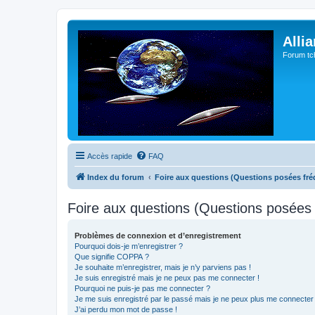
Alli
Forum tc
Accès rapide
FAQ
Index du forum
Foire aux questions (Questions posées f
Foire aux questions (Questions posée
Problèmes de connexion et d’enregistrement
Pourquoi dois-je m’enregistrer ?
Que signifie COPPA ?
Je souhaite m’enregistrer, mais je n’y parviens pas !
Je suis enregistré mais je ne peux pas me connecter !
Pourquoi ne puis-je pas me connecter ?
Je me suis enregistré par le passé mais je ne peux plus me connecter
J’ai perdu mon mot de passe !