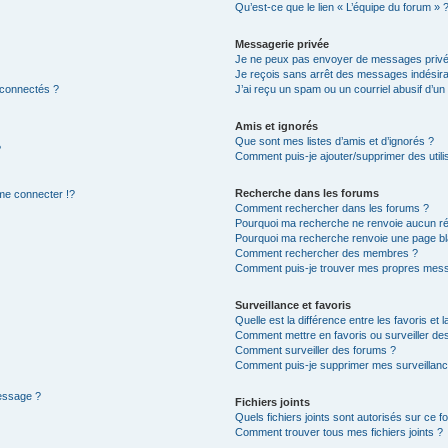
Qu’est-ce que le lien « L’équipe du forum » 
Messagerie privée
Je ne peux pas envoyer de messages privé
Je reçois sans arrêt des messages indésira
 connectés ?
J’ai reçu un spam ou un courriel abusif d’u
Amis et ignorés
Que sont mes listes d’amis et d’ignorés ?
?
Comment puis-je ajouter/supprimer des utilis
Recherche dans les forums
e connecter !?
Comment rechercher dans les forums ?
Pourquoi ma recherche ne renvoie aucun ré
Pourquoi ma recherche renvoie une page bl
Comment rechercher des membres ?
Comment puis-je trouver mes propres mess
Surveillance et favoris
Quelle est la différence entre les favoris et l
Comment mettre en favoris ou surveiller des
Comment surveiller des forums ?
Comment puis-je supprimer mes surveillanc
message ?
Fichiers joints
Quels fichiers joints sont autorisés sur ce f
Comment trouver tous mes fichiers joints ?