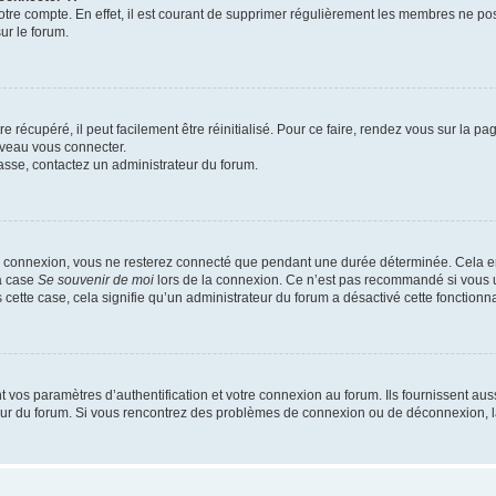
votre compte. En effet, il est courant de supprimer régulièrement les membres ne pos
ur le forum.
 récupéré, il peut facilement être réinitialisé. Pour ce faire, rendez vous sur la p
uveau vous connecter.
passe, contactez un administrateur du forum.
e connexion, vous ne resterez connecté que pendant une durée déterminée. Cela em
la case
Se souvenir de moi
lors de la connexion. Ce n’est pas recommandé si vous u
s cette case, cela signifie qu’un administrateur du forum a désactivé cette fonctionna
os paramètres d’authentification et votre connexion au forum. Ils fournissent aussi
teur du forum. Si vous rencontrez des problèmes de connexion ou de déconnexion, l